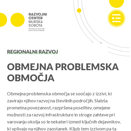
SI
EN
PROJEKTI
REGIONALNI RAZVOJ
Projekti v izvajanju
Zaključeni projekti
OBMEJNA PROBLEMSKA
OBMOČJA
PODJETNIŠTVO
SPOT
Obmejna problemska območja se soočajo z izzivi, ki
zavirajo njihov razvoj na številnih področjih. Slabša
Invest Pomurje
prometna povezanost, razpršena poselitev, omejene
PONI
možnosti za razvoj infrastrukture in stroge zahteve pri
varovanju okolja so le nekateri izmed ključnih dejavnikov,
REGIONALNI RAZVOJ
ki vplivajo na njihov zaostanek. Kljub tem izzivom pa ta