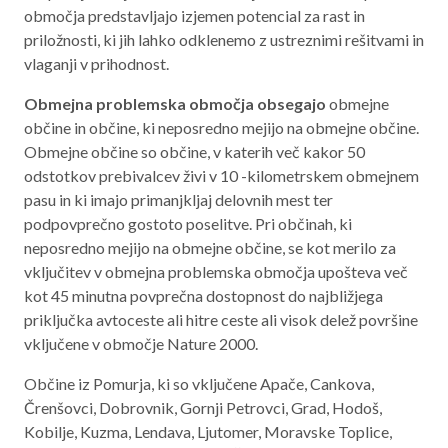
območja predstavljajo izjemen potencial za rast in
Aktualno programsko obdobje 2021 – 2027
priložnosti, ki jih lahko odklenemo z ustreznimi rešitvami in
Obmejna problemska območja
vlaganji v prihodnost.
Obmejna problemska območja obsegajo
obmejne
občine in občine, ki neposredno mejijo na obmejne občine.
Obmejne občine so občine, v katerih več kakor 50
O NAS
odstotkov prebivalcev živi v 10 -kilometrskem obmejnem
pasu in ki imajo primanjkljaj delovnih mest ter
NAŠE STORITVE
podpovprečno gostoto poselitve. Pri občinah, ki
neposredno mejijo na obmejne občine, se kot merilo za
REGIJA
vključitev v obmejna problemska območja upošteva več
STIK
kot 45 minutna povprečna dostopnost do najbližjega
priključka avtoceste ali hitre ceste ali visok delež površine
vključene v območje Nature 2000.
AKTUALNO
Občine iz Pomurja, ki so vključene Apače, Cankova,
RAZPISI
Črenšovci, Dobrovnik, Gornji Petrovci, Grad, Hodoš,
Kobilje, Kuzma, Lendava, Ljutomer, Moravske Toplice,