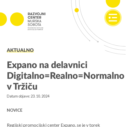
SI
EN
PROJEKTI
AKTUALNO
Projekti v izvajanju
Zaključeni projekti
Expano na delavnici
Digitalno=Realno=Normalno
PODJETNIŠTVO
v Tržiču
SPOT
Datum objave: 23. 10. 2024
Invest Pomurje
PONI
NOVICE
REGIONALNI RAZVOJ
Regijski promocijski center Expano, se je v torek