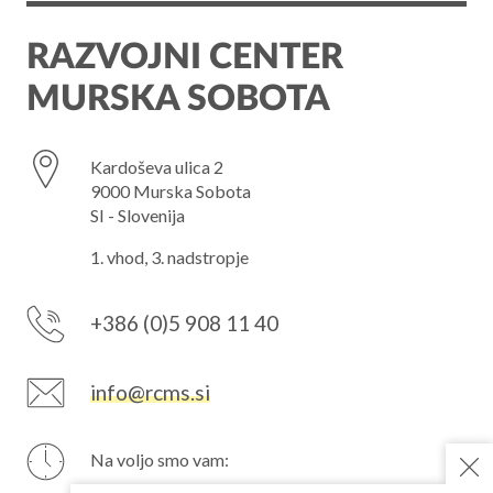
RAZVOJNI CENTER
MURSKA SOBOTA
Kardoševa ulica 2
9000 Murska Sobota
SI - Slovenija
1. vhod, 3. nadstropje
+386 (0)5 908 11 40
info@rcms.si
Na voljo smo vam:
PON
7–15 h