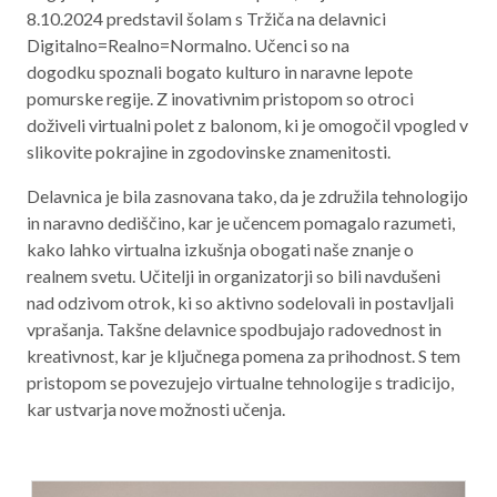
8.10.2024 predstavil šolam s Tržiča na delavnici
Aktualno programsko obdobje 2021 – 2027
Digitalno=Realno=Normalno. Učenci so na
Obmejna problemska območja
dogodku spoznali bogato kulturo in naravne lepote
pomurske regije. Z inovativnim pristopom so otroci
doživeli virtualni polet z balonom, ki je omogočil vpogled v
slikovite pokrajine in zgodovinske znamenitosti.
O NAS
Delavnica je bila zasnovana tako, da je združila tehnologijo
in naravno dediščino, kar je učencem pomagalo razumeti,
NAŠE STORITVE
kako lahko virtualna izkušnja obogati naše znanje o
REGIJA
realnem svetu. Učitelji in organizatorji so bili navdušeni
nad odzivom otrok, ki so aktivno sodelovali in postavljali
STIK
vprašanja. Takšne delavnice spodbujajo radovednost in
kreativnost, kar je ključnega pomena za prihodnost. S tem
pristopom se povezujejo virtualne tehnologije s tradicijo,
AKTUALNO
kar ustvarja nove možnosti učenja.
RAZPISI