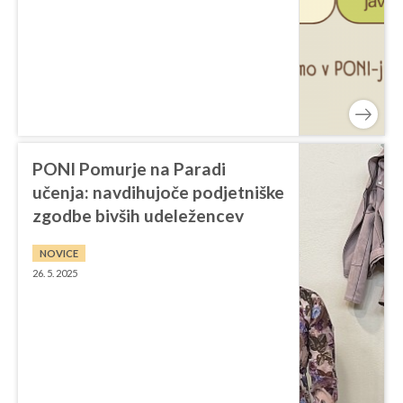
PONI Pomurje na Paradi
učenja: navdihujoče podjetniške
zgodbe bivših udeležencev
NOVICE
26. 5. 2025