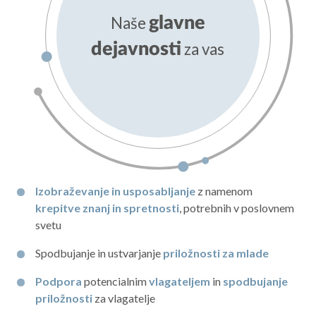
Naše
glavne
dejavnosti
za vas
Izobraževanje in usposabljanje
z namenom
krepitve znanj in spretnosti
, potrebnih v poslovnem
svetu
Spodbujanje in ustvarjanje
priložnosti za mlade
Podpora
potencialnim
vlagateljem
in
spodbujanje
priložnosti
za vlagatelje