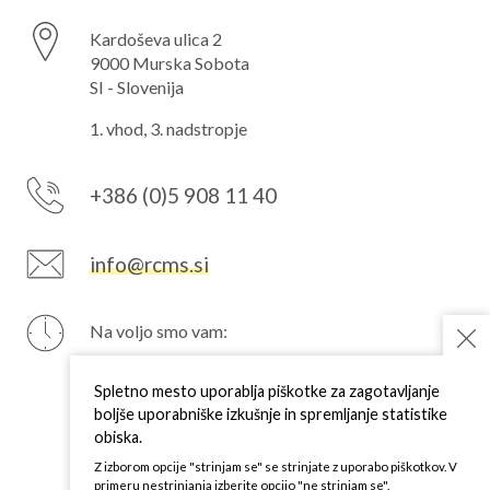
Kardoševa ulica 2
9000 Murska Sobota
SI - Slovenija
1. vhod, 3. nadstropje
+386 (0)5 908 11 40
info@rcms.si
Na voljo smo vam:
PON
7–15 h
TOR
7–15 h
Spletno mesto uporablja piškotke za zagotavljanje
SRE
7–15 h
boljše uporabniške izkušnje in spremljanje statistike
ČET
7–15 h
obiska.
PET
7–15 h
Z izborom opcije "strinjam se" se strinjate z uporabo piškotkov. V
primeru nestrinjanja izberite opcijo "ne strinjam se".