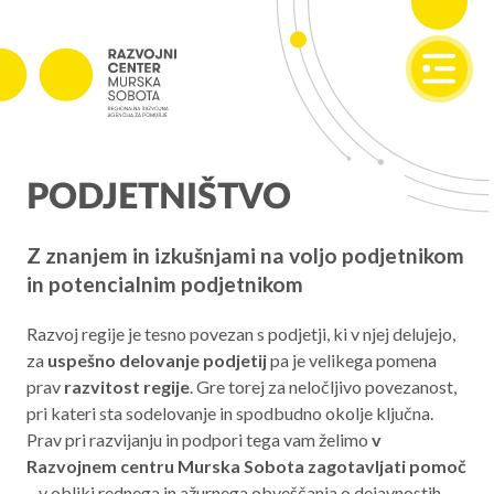
SI
EN
PROJEKTI
PODJETNIŠTVO
Projekti v izvajanju
Zaključeni projekti
Z znanjem in izkušnjami na voljo podjetnikom
in potencialnim podjetnikom
PODJETNIŠTVO
Razvoj regije je tesno povezan s podjetji, ki v njej delujejo,
SPOT
za
uspešno delovanje podjetij
pa je velikega pomena
Invest Pomurje
prav
razvitost regije
. Gre torej za neločljivo povezanost,
pri kateri sta sodelovanje in spodbudno okolje ključna.
PONI
Prav pri razvijanju in podpori tega vam želimo
v
Razvojnem centru Murska Sobota zagotavljati pomoč
REGIONALNI RAZVOJ
–
v obliki
rednega in ažurnega obveščanja o dejavnostih,