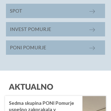
SPOT
INVEST POMURJE
PONI POMURJE
AKTUALNO
Sedma skupina PONI Pomurje
uspešno zakorakala v