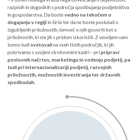
razpisih in dogodkih s področja spodbujanja podjetništva
Aktualno programsko obdobje 2021 – 2027
in gospodarstva. Da boste
vedno na tekočem o
Obmejna problemska območja
dogajanju v regiji
in širše ter da ne boste poslušali o
izgubljenih priložnostih, temveč o njih govorili kot o
priložnostih, ki ste jih s pridom izkoristili. Z veseljem vam
bomo tudi
svetovali
na vseh tistih področjih, ki jih
O NAS
pokrivamo s svojimi strokovnimi kadri – pri
pripravi
poslovnih načrtov, marketingu in vodenju podjetij, pa
NAŠE STORITVE
tudi pri internacionalizaciji podjetij, razvojnih
priložnostih, možnostih investiranja ter državnih
REGIJA
spodbudah.
STIK
AKTUALNO
RAZPISI