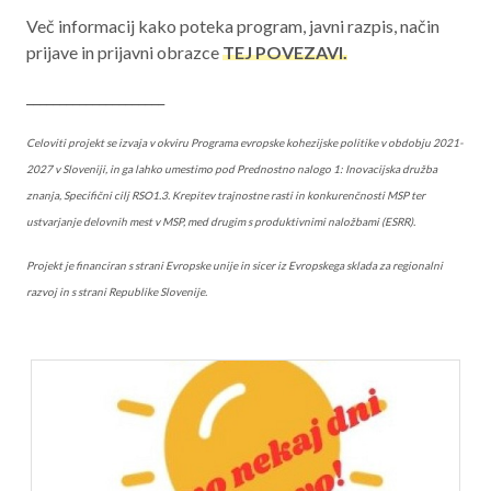
Več informacij kako poteka program, javni razpis, način
prijave in prijavni obrazce
TEJ POVEZAVI.
_____________________
Celoviti projekt se izvaja v okviru Programa evropske kohezijske politike v obdobju 2021-
2027 v Sloveniji, in ga lahko umestimo pod Prednostno nalogo 1: Inovacijska družba
znanja, Specifični cilj RSO1.3. Krepitev trajnostne rasti in konkurenčnosti MSP ter
ustvarjanje delovnih mest v MSP, med drugim s produktivnimi naložbami (ESRR).
Projekt je financiran s strani Evropske unije in sicer iz Evropskega sklada za regionalni
razvoj in s strani Republike Slovenije.