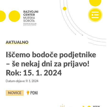
SI
EN
PROJEKTI
AKTUALNO
Projekti v izvajanju
Zaključeni projekti
Iščemo bodoče podjetnike
– še nekaj dni za prijavo!
PODJETNIŠTVO
Rok: 15. 1. 2024
SPOT
Datum objave: 9. 1. 2024
Invest Pomurje
PONI
NOVICE
REGIONALNI RAZVOJ