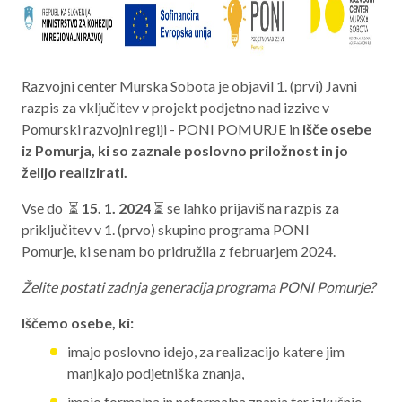
Aktualno programsko obdobje 2021 – 2027
Obmejna problemska območja
Razvojni center Murska Sobota je objavil 1. (prvi) Javni
razpis za vključitev v projekt podjetno nad izzive v
Pomurski razvojni regiji - PONI POMURJE in
išče osebe
O NAS
iz Pomurja, ki so zaznale poslovno priložnost in jo
želijo realizirati.
NAŠE STORITVE
Vse do ⏳
15. 1. 2024
⏳ se lahko prijaviš na razpis za
REGIJA
priključitev v 1. (prvo) skupino programa PONI
Pomurje, ki se nam bo pridružila z februarjem 2024.
STIK
Želite postati zadnja generacija programa PONI Pomurje?
Iščemo osebe, ki:
AKTUALNO
imajo poslovno idejo, za realizacijo katere jim
RAZPISI
manjkajo podjetniška znanja,
imajo formalna in neformalna znanja ter izkušnje,