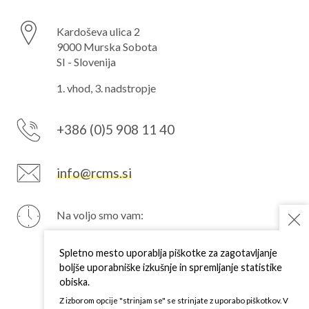
Kardoševa ulica 2
9000 Murska Sobota
SI - Slovenija
1. vhod, 3. nadstropje
+386 (0)5 908 11 40
info@rcms.si
Na voljo smo vam:
PON
7–15 h
TOR
7–15 h
Spletno mesto uporablja piškotke za zagotavljanje
SRE
7–15 h
boljše uporabniške izkušnje in spremljanje statistike
ČET
7–15 h
obiska.
PET
7–15 h
Z izborom opcije "strinjam se" se strinjate z uporabo piškotkov. V