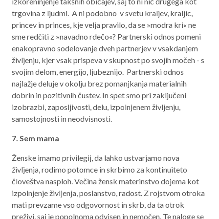
izkoreninjenje takšnih običajev, saj to ni nič drugega kot
trgovina z ljudmi. A ni podobno v svetu kraljev, kraljic,
princev in princes, kje velja pravilo, da se »modra kri« ne
sme redčiti z »navadno rdečo«? Partnerski odnos pomeni
enakopravno sodelovanje dveh partnerjev v vsakdanjem
življenju, kjer vsak prispeva v skupnost po svojih močeh - s
svojim delom, energijo, ljubeznijo. Partnerski odnos
najlažje deluje v okolju brez pomanjkanja materialnih
dobrin in pozitivnih čustev. In spet smo pri zaključeni
izobrazbi, zaposljivosti, delu, izpolnjenem življenju,
samostojnosti in neodvisnosti.
7. Sem mama
Ženske imamo privilegij, da lahko ustvarjamo nova
življenja, rodimo potomce in skrbimo za kontinuiteto
človeštva nasploh. Večina žensk materinstvo dojema kot
izpolnjenje življenja, poslanstvo, radost. Z rojstvom otroka
mati prevzame vso odgovornost in skrb, da ta otrok
preživi, saj je popolnoma odvisen in nemočen. Te naloge se