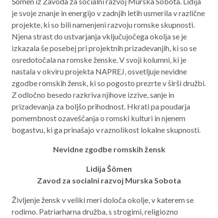
Šömen iz Zavoda za socialni razvoj Murska Sobota. Lidija
je svoje znanje in energijo v zadnjih letih usmerila v različne
Aktualno programsko obdobje 2021 – 2027
projekte, ki so bili namenjeni razvoju romske skupnosti.
Obmejna problemska območja
Njena strast do ustvarjanja vključujočega okolja se je
izkazala še posebej pri projektnih prizadevanjih, ki so se
osredotočala na romske ženske. V svoji kolumni, ki je
nastala v okviru projekta NAPREJ, osvetljuje nevidne
O NAS
zgodbe romskih žensk, ki so pogosto prezrte v širši družbi.
Z odločno besedo razkriva njihove izzive, sanje in
NAŠE STORITVE
prizadevanja za boljšo prihodnost. Hkrati pa poudarja
pomembnost ozaveščanja o romski kulturi in njenem
REGIJA
bogastvu, ki ga prinašajo v raznolikost lokalne skupnosti.
STIK
Nevidne zgodbe romskih žensk
Lidija Šömen
AKTUALNO
Zavod za socialni razvoj Murska Sobota
RAZPISI
Življenje žensk v veliki meri določa okolje, v katerem se
rodimo. Patriarharna družba, s strogimi, religiozno