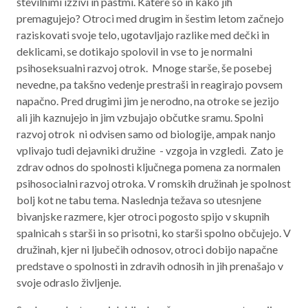
številnimi izzivi in pastmi. Katere so in kako jih
premagujejo? Otroci med drugim in šestim letom začnejo
raziskovati svoje telo, ugotavljajo razlike med dečki in
deklicami, se dotikajo spolovil in vse to je normalni
psihoseksualni razvoj otrok. Mnoge starše, še posebej
nevedne, pa takšno vedenje prestraši in reagirajo povsem
napačno. Pred drugimi jim je nerodno, na otroke se jezijo
ali jih kaznujejo in jim vzbujajo občutke sramu. Spolni
razvoj otrok ni odvisen samo od biologije, ampak nanjo
vplivajo tudi dejavniki družine - vzgoja in vzgledi. Zato je
zdrav odnos do spolnosti ključnega pomena za normalen
psihosocialni razvoj otroka. V romskih družinah je spolnost
bolj kot ne tabu tema. Naslednja težava so utesnjene
bivanjske razmere, kjer otroci pogosto spijo v skupnih
spalnicah s starši in so prisotni, ko starši spolno občujejo. V
družinah, kjer ni ljubečih odnosov, otroci dobijo napačne
predstave o spolnosti in zdravih odnosih in jih prenašajo v
svoje odraslo življenje.