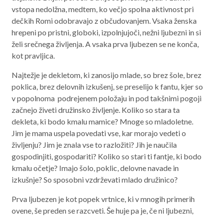
vstopa nedolžna, medtem, ko večjo spolna aktivnost pri
dečkih Romi odobravajo z občudovanjem. Vsaka ženska
hrepeni po pristni, globoki, izpolnjujoči, nežni ljubezni in si
želi srečnega življenja. A vsaka prva ljubezen se ne konča,
kot pravljica.
Najtežje je dekletom, ki zanosijo mlade, so brez šole, brez
poklica, brez delovnih izkušenj, se preselijo k fantu, kjer so
v popolnoma podrejenem položaju in pod takšnimi pogoji
začnejo živeti družinsko življenje. Koliko so stara ta
dekleta, ki bodo kmalu mamice? Mnoge so mladoletne.
Jim je mama uspela povedati vse, kar morajo vedeti o
življenju? Jim je znala vse to razložiti? Jih je naučila
gospodinjiti, gospodariti? Koliko so stari ti fantje, ki bodo
kmalu očetje? Imajo šolo, poklic, delovne navade in
izkušnje? So sposobni vzdrževati mlado družinico?
Prva ljubezen je kot popek vrtnice, ki v mnogih primerih
ovene, še preden se razcveti. Še huje pa je, če ni ljubezni,