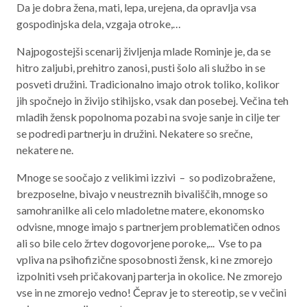
Da je dobra žena, mati, lepa, urejena, da opravlja vsa
gospodinjska dela, vzgaja otroke,…
Najpogostejši scenarij življenja mlade Rominje je, da se
hitro zaljubi, prehitro zanosi, pusti šolo ali službo in se
posveti družini. Tradicionalno imajo otrok toliko, kolikor
jih spočnejo in živijo stihijsko, vsak dan posebej. Večina teh
mladih žensk popolnoma pozabi na svoje sanje in cilje ter
se podredi partnerju in družini. Nekatere so srečne,
nekatere ne.
Mnoge se soočajo z velikimi izzivi – so podizobražene,
brezposelne, bivajo v neustreznih bivališčih, mnoge so
samohranilke ali celo mladoletne matere, ekonomsko
odvisne, mnoge imajo s partnerjem problematičen odnos
ali so bile celo žrtev dogovorjene poroke,... Vse to pa
vpliva na psihofizične sposobnosti žensk, ki ne zmorejo
izpolniti vseh pričakovanj parterja in okolice. Ne zmorejo
vse in ne zmorejo vedno! Čeprav je to stereotip, se v večini