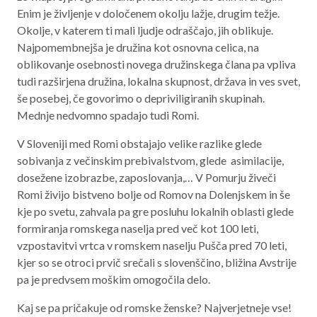
Enim je življenje v določenem okolju lažje, drugim težje.
Okolje, v katerem ti mali ljudje odraščajo, jih oblikuje.
Najpomembnejša je družina kot osnovna celica, na
oblikovanje osebnosti novega družinskega člana pa vpliva
tudi razširjena družina, lokalna skupnost, država in ves svet,
še posebej, če govorimo o depriviligiranih skupinah.
Mednje nedvomno spadajo tudi Romi.
V Sloveniji med Romi obstajajo velike razlike glede
sobivanja z večinskim prebivalstvom, glede asimilacije,
dosežene izobrazbe, zaposlovanja,… V Pomurju živeči
Romi živijo bistveno bolje od Romov na Dolenjskem in še
kje po svetu, zahvala pa gre posluhu lokalnih oblasti glede
formiranja romskega naselja pred več kot 100 leti,
vzpostavitvi vrtca v romskem naselju Pušča pred 70 leti,
kjer so se otroci prvič srečali s slovenščino, bližina Avstrije
pa je predvsem moškim omogočila delo.
Kaj se pa pričakuje od romske ženske? Najverjetneje vse!