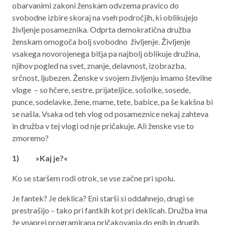
obarvanimi zakoni ženskam odvzema pravico do
svobodne izbire skoraj na vseh področjih, ki oblikujejo
življenje posameznika. Odprta demokratična družba
ženskam omogoča bolj svobodno življenje. Življenje
vsakega novorojenega bitja pa najbolj oblikuje družina,
njihov pogled na svet, znanje, delavnost, izobrazba,
srčnost, ljubezen. Ženske v svojem življenju imamo številne
vloge – so hčere, sestre, prijateljice, sošolke, sosede,
punce, sodelavke, žene, mame, tete, babice, pa še kakšna bi
se našla. Vsaka od teh vlog od posameznice nekaj zahteva
in družba v tej vlogi od nje pričakuje. Ali ženske vse to
zmoremo?
1) »Kaj je?«
Ko se staršem rodi otrok, se vse začne pri spolu.
Je fantek? Je deklica? Eni starši si oddahnejo, drugi se
prestrašijo – tako pri fantkih kot pri deklicah. Družba ima
že vnaprej programirana pričakovanja do enih in drugih.