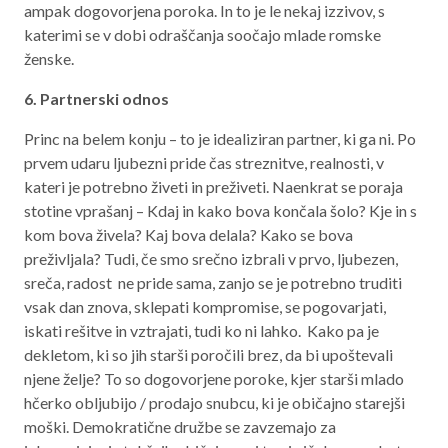
ampak dogovorjena poroka. In to je le nekaj izzivov, s
katerimi se v dobi odraščanja soočajo mlade romske
ženske.
6. Partnerski odnos
Princ na belem konju – to je idealiziran partner, ki ga ni. Po
prvem udaru ljubezni pride čas streznitve, realnosti, v
kateri je potrebno živeti in preživeti. Naenkrat se poraja
stotine vprašanj – Kdaj in kako bova končala šolo? Kje in s
kom bova živela? Kaj bova delala? Kako se bova
preživljala? Tudi, če smo srečno izbrali v prvo, ljubezen,
sreča, radost ne pride sama, zanjo se je potrebno truditi
vsak dan znova, sklepati kompromise, se pogovarjati,
iskati rešitve in vztrajati, tudi ko ni lahko. Kako pa je
dekletom, ki so jih starši poročili brez, da bi upoštevali
njene želje? To so dogovorjene poroke, kjer starši mlado
hčerko obljubijo / prodajo snubcu, ki je običajno starejši
moški. Demokratične družbe se zavzemajo za