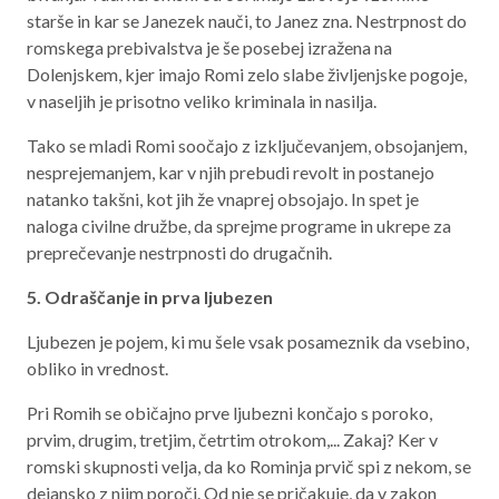
starše in kar se Janezek nauči, to Janez zna. Nestrpnost do
romskega prebivalstva je še posebej izražena na
Dolenjskem, kjer imajo Romi zelo slabe življenjske pogoje,
v naseljih je prisotno veliko kriminala in nasilja.
Tako se mladi Romi soočajo z izključevanjem, obsojanjem,
nesprejemanjem, kar v njih prebudi revolt in postanejo
natanko takšni, kot jih že vnaprej obsojajo. In spet je
naloga civilne družbe, da sprejme programe in ukrepe za
preprečevanje nestrpnosti do drugačnih.
5. Odraščanje in prva ljubezen
Ljubezen je pojem, ki mu šele vsak posameznik da vsebino,
obliko in vrednost.
Pri Romih se običajno prve ljubezni končajo s poroko,
prvim, drugim, tretjim, četrtim otrokom,... Zakaj? Ker v
romski skupnosti velja, da ko Rominja prvič spi z nekom, se
dejansko z njim poroči. Od nje se pričakuje, da v zakon