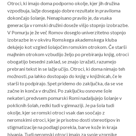
Otroci, ki imajo doma podporno okolje, kjer jih družina
vzpodbuja, lažje dosegajo dobre rezultate in praviloma
dokončajo šolanje. Nenapisano pravilo je, da vsaka
generacija v romski družini doseže višjo stopnjo izobrazbe.
V Pomurju je že več Romov doseglo univerzitetno stopnjo
izobrazbe in v okviru Romskega akademskega kluba
delujejo kot vzgled šolajočim romskim otrokom. Če starši
majhnim otrokom vzbudijo željo po prebiranju knjig, otroci
obogatijo besedni zaklad, se znajo izražati, razumejo
prebrani tekst in se lažje učijo. Otroci, ki doma nimajo teh
možnosti, pa lahko dostopajo do knjig v knjižnicah, če le
starši to podpirajo. Spet pridemo do zaključka, da se vse
začne in konča v družini. Po zaključku osnovne šole
nekateri, predvsem pomurski Romi nadaljujejo šolanje v
poklicnih šolah, redki tudi v gimnaziji. Je pa šola tudi
okolje, kjer se romski otroci vsak dan soočajo z
neromskimi otroci, kjer je prisotno dosti stereotipov in
stigmatizacije na podlagi porekla, barve kože in kraja
bivanja. Tudi neromski otroci imajo za svoje vzornike