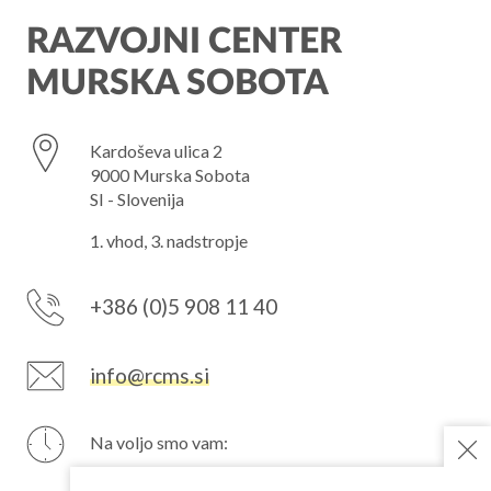
RAZVOJNI CENTER
MURSKA SOBOTA
Kardoševa ulica 2
9000 Murska Sobota
SI - Slovenija
1. vhod, 3. nadstropje
+386 (0)5 908 11 40
info@rcms.si
Na voljo smo vam:
PON
7–15 h