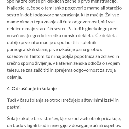
Spolna zrelost se pri deklicah začne s prvo menstruacijo.
Najlepše je, če se o tem lahko pogovori z mamo ali starejšo
sestro in dobi odgovore na vprašanja, ki jo mučijo. Žal vse
mame nimajo tega znanja ali čuta odgovornosti, niti vse
deklice nimajo starejših sester. Pa tudi h ginekologu pred
nosečnostjo gredo le redka romska dekleta. Če dekleta
dobijo prve informacije o spolnosti iz spletnih
pornografskih strani, prve izkušnje pa na grobo s
sosedovim fantom, to ni najboljša popotnica za zdravo in
srečno spolno življenje, v katerem ženska odloča o svojem
telesu, se zna zaščititi in sprejema odgovornost za svoja
dejanja.
4. Odraščanje in šolanje
Tudi v času šolanja se otroci srečujejo s številnimi izzivi in
pastmi.
Šola je okolje brez staršev, kjer se od vseh otrok pričakuje,
da bodo vlagali trud in energijo v doseganje učnih uspehov.