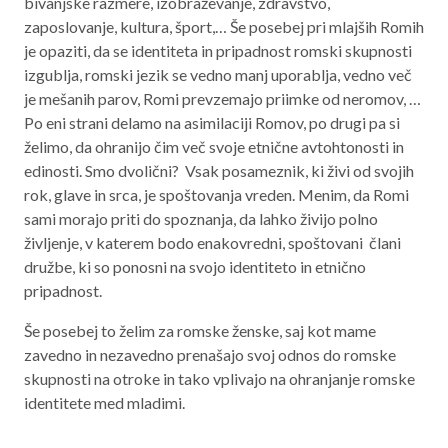
bivanjske razmere, izobraževanje, zdravstvo,
zaposlovanje, kultura, šport,… Še posebej pri mlajših Romih
je opaziti, da se identiteta in pripadnost romski skupnosti
izgublja, romski jezik se vedno manj uporablja, vedno več
je mešanih parov, Romi prevzemajo priimke od neromov, …
Po eni strani delamo na asimilaciji Romov, po drugi pa si
želimo, da ohranijo čim več svoje etnične avtohtonosti in
edinosti. Smo dvolični? Vsak posameznik, ki živi od svojih
rok, glave in srca, je spoštovanja vreden. Menim, da Romi
sami morajo priti do spoznanja, da lahko živijo polno
življenje, v katerem bodo enakovredni, spoštovani člani
družbe, ki so ponosni na svojo identiteto in etnično
pripadnost.
Še posebej to želim za romske ženske, saj kot mame
zavedno in nezavedno prenašajo svoj odnos do romske
skupnosti na otroke in tako vplivajo na ohranjanje romske
identitete med mladimi.