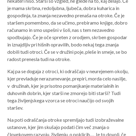
nekateri niso. Starši so vzgled, ne glede na to, kaj delajo. Če
je mama skrbna, redoljubna, ljubeča, dobra kuharica in
gospodinja, ta znanja nezavedno prenaša na otroke. Če je
staršem pomembno, da se učimo, prebiramo knjige, dobro
računamo in smo uspešni v šoli, nas s tem nezavedno
spodbujajo. Če je oče spreten z orodjem, skrben gospodar
in iznajdljiv pri hišnih opravilih, bodo nekaj tega znanja
dobili tudi otroci. Če se v družini poje, pleše in smeje, se bo
radost prenesla tudi na otroke.
Kaj pa se dogaja z otroci, ki odraščajo v neurejenem okolju,
kjer prevladuje nerazumevanje, prepiri, morda celo nasilje,
v družinah, kjer je prisotno pomanjkanje materialnih in
duhovnih dobrin, kjer starši ne zmorejo biti starši? Tudi
tega življenjskega vzorca se otroci naučijo od svojih
staršev.
Na poti odraščanja otroke spremljajo tudi izobraževalne
ustanove, kjer jim skušajo podati čim več znanja o
človekovem razvoju, življenju, o poklicih,… Je to dovolj, če