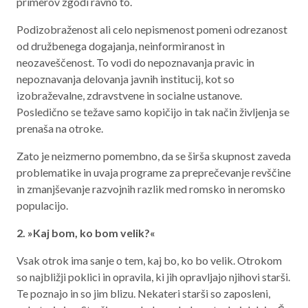
primerov zgodi ravno to.
Podizobraženost ali celo nepismenost pomeni odrezanost
od družbenega dogajanja, neinformiranost in
neozaveščenost. To vodi do nepoznavanja pravic in
nepoznavanja delovanja javnih institucij, kot so
izobraževalne, zdravstvene in socialne ustanove.
Posledično se težave samo kopičijo in tak način življenja se
prenaša na otroke.
Zato je neizmerno pomembno, da se širša skupnost zaveda
problematike in uvaja programe za preprečevanje revščine
in zmanjševanje razvojnih razlik med romsko in neromsko
populacijo.
2. »Kaj bom, ko bom velik?«
Vsak otrok ima sanje o tem, kaj bo, ko bo velik. Otrokom
so najbližji poklici in opravila, ki jih opravljajo njihovi starši.
Te poznajo in so jim blizu. Nekateri starši so zaposleni,