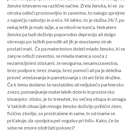
ženske lotevamo na različne načine. Zrela ženska, ki se za
otroka odloči prostovoljno in zavestno, to nalogo sprejme
z največjo radostjo in srečo. Ni lahko, to je služba 24/7, po
nekaj letih je malo lažje, a se nikoli ne konča. Nekatere
ženske pa tudi doživijo poporodno depresijo ali dolgo
okrevajo po težkih porodih ali jih je enostavno strah
postati mati. Če pa materinstvo doleti mlado žensko, ki se
zanj ne odloži zavestno, se mlada mamica sooča z
nezamisljivimi stiskami. Je nesigurna, nesamozavestna,
brez podpore, brez znanja, brez pomoči ali pa je deležna
preveč vmešavanja in pametovanja s strani širše družine.
Če k temu dodamo še nestabilno ali neljubečo partnersko
zvezo, pomanjkanje materialnih dobrin in prostorsko
bivanjsko stisko, je to trenutek, ko večina obupa in omaga.
V takšnih situacijah mnoge ženske doživijo psihični zlom,
fizično zbolijo, so prestrašene in same. In od mame se
pričakuje, da »podpira pet vogalov pri hiši«. Kako, če še
sebe ne zmore obdržati pokonci?