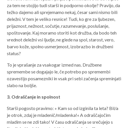
za tem ne stojijo tudi starši in podporno okolje? Pravijo, da
težko dajemo ali sprejemamo nekaj, česar sami nismo bili
deležni. V tem je veliko resnice! Tudi, ko gre za ljubezen,
prijaznost, nežnost, sočutje, razumevanje, poslušanje,
spoštovanje. Kaj moramo storiti kot družba, da bodo teh
vrednot deležni vsi ljudje, ne glede na spol, starost, vero,
barvo kože, spolno usmerjenost, izobrazbo in družbeni
status?
To je vprašanje za vsakogar izmed nas. Družbene
spremembe se dogajajo le, če potrebo po spremembi
ozavestijo posamezniki in vsak pri sebi začenja spreminjati
slabo na boljše.
3. Odraščanje in spolnost
Starši pogosto pravimo: » Kam so od izginila ta leta? Bil/a
je otrok, zdaj je mladenič/mladenka!« A odraščajočim
mladim se ne zdi tako! V času odraščanja se srečujejo s