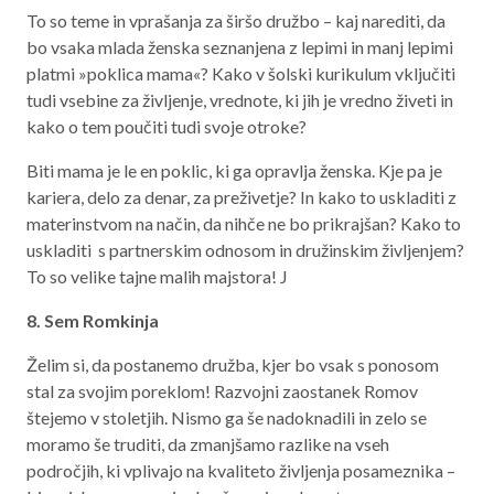
To so teme in vprašanja za širšo družbo – kaj narediti, da
bo vsaka mlada ženska seznanjena z lepimi in manj lepimi
platmi »poklica mama«? Kako v šolski kurikulum vključiti
tudi vsebine za življenje, vrednote, ki jih je vredno živeti in
kako o tem poučiti tudi svoje otroke?
Biti mama je le en poklic, ki ga opravlja ženska. Kje pa je
kariera, delo za denar, za preživetje? In kako to uskladiti z
materinstvom na način, da nihče ne bo prikrajšan? Kako to
uskladiti s partnerskim odnosom in družinskim življenjem?
To so velike tajne malih majstora! J
8. Sem Romkinja
Želim si, da postanemo družba, kjer bo vsak s ponosom
stal za svojim poreklom! Razvojni zaostanek Romov
štejemo v stoletjih. Nismo ga še nadoknadili in zelo se
moramo še truditi, da zmanjšamo razlike na vseh
področjih, ki vplivajo na kvaliteto življenja posameznika –