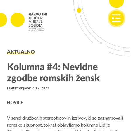
SI
EN
PROJEKTI
AKTUALNO
Projekti v izvajanju
Zaključeni projekti
Kolumna #4: Nevidne
zgodbe romskih žensk
PODJETNIŠTVO
Datum objave: 2. 12. 2023
SPOT
Invest Pomurje
NOVICE
PONI
V senci družbenih stereotipov in izzivov, ki so zaznamovali
romsko skupnost, tokrat objavljamo kolumno Lidije
REGIONALNI RAZVOJ