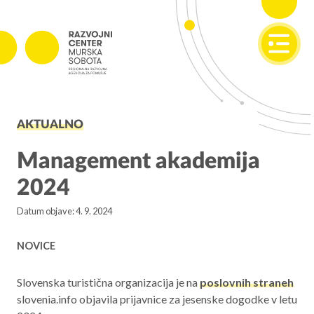
SI
EN
PROJEKTI
AKTUALNO
Projekti v izvajanju
Zaključeni projekti
Management akademija
2024
PODJETNIŠTVO
Datum objave: 4. 9. 2024
SPOT
Invest Pomurje
NOVICE
PONI
Slovenska turistična organizacija je na
poslovnih straneh
slovenia.info objavila prijavnice za jesenske dogodke v letu
REGIONALNI RAZVOJ