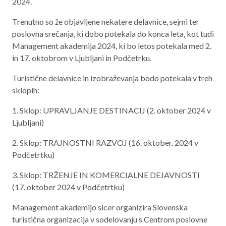
2024.
Aktualno programsko obdobje 2021 – 2027
Trenutno so že objavljene nekatere delavnice, sejmi ter
Obmejna problemska območja
poslovna srečanja, ki dobo potekala do konca leta, kot tudi
Management akademija 2024, ki bo letos potekala med 2.
in 17. oktobrom v Ljubljani in Podčetrku.
Turistične delavnice in izobraževanja bodo potekala v treh
O NAS
sklopih:
NAŠE STORITVE
1. Sklop: UPRAVLJANJE DESTINACIJ (2. oktober 2024 v
Ljubljani)
REGIJA
2. Sklop: TRAJNOSTNI RAZVOJ (16. oktober. 2024 v
STIK
Podčetrtku)
3. Sklop: TRŽENJE IN KOMERCIALNE DEJAVNOSTI
AKTUALNO
(17. oktober 2024 v Podčetrtku)
RAZPISI
Management akademijo sicer organizira Slovenska
turistična organizacija v sodelovanju s Centrom poslovne