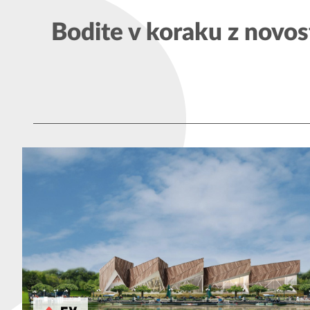
Bodite v koraku z novos
Kardoševa 
GOOGLE MAPS
9000 Murs
SI - Sloven
1. vhod, 3