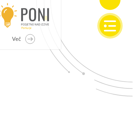
SI
EN
Več
IONALNI RAZVOJ
o programsko obdobje 2021 – 2027
 problemska območja