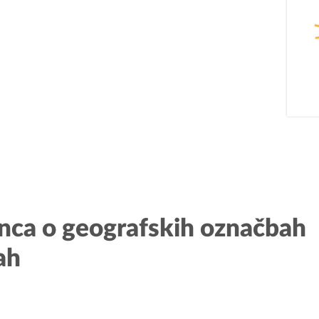
PODJETNIŠTVO
REG
SPOT
Aktualn
Invest Pomurje
Obmejna
ca o geografskih označbah
PONI
ah