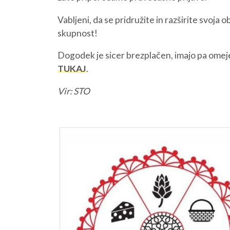
Vabljeni, da se pridružite in razširite svoj
O NAS
NAŠE STORITVE
skupnost!
Dogodek je sicer brezplačen, imajo pa omejen
TUKAJ
.
Vir: STO