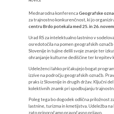
NOVICE
Mednarodna konferenca
Geografske označ
za trajnostno konkurenčnost, ki jo organizir
centru Brdo potekala med 25. in 26. nove
Urad RS za intelektualno lastnino v sodelov
osredotočila na pomen geografskih označb i
Slovenije in tujine delili svoje znanje ter iz
ohranjanje kulturne dediščine ter krepitev 
Udeleženci lahko pričakujejo bogat program,
izzive na področju geografskih označb. Prav
praks iz Slovenije in drugih držav. Ključni d
kolektivnih znamk pri spodbujanju trajnostn
Poleg tega bo dogodek odlična priložnost za
lastnine, turizma in kmetijstva. Udeležba na
zato priporočamo pravočasno prijavo.