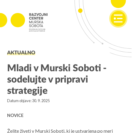
SI
EN
PROJEKTI
AKTUALNO
Projekti v izvajanju
Zaključeni projekti
Mladi v Murski Soboti -
sodelujte v pripravi
PODJETNIŠTVO
strategije
SPOT
Datum objave: 30. 9. 2025
Invest Pomurje
PONI
NOVICE
REGIONALNI RAZVOJ
Želite živeti v Murski Soboti, ki je ustvarjena po meri