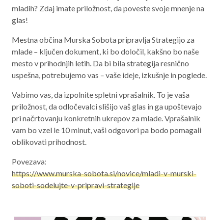
mladih? Zdaj imate priložnost, da poveste svoje mnenje na
Aktualno programsko obdobje 2021 – 2027
glas!
Obmejna problemska območja
Mestna občina Murska Sobota pripravlja Strategijo za
mlade – ključen dokument, ki bo določil, kakšno bo naše
mesto v prihodnjih letih. Da bi bila strategija resnično
uspešna, potrebujemo vas – vaše ideje, izkušnje in poglede.
O NAS
Vabimo vas, da izpolnite spletni vprašalnik. To je vaša
NAŠE STORITVE
priložnost, da odločevalci slišijo vaš glas in ga upoštevajo
pri načrtovanju konkretnih ukrepov za mlade. Vprašalnik
REGIJA
vam bo vzel le 10 minut, vaši odgovori pa bodo pomagali
oblikovati prihodnost.
STIK
Povezava:
https://www.murska-sobota.si/novice/mladi-v-murski-
AKTUALNO
soboti-sodelujte-v-pripravi-strategije
RAZPISI