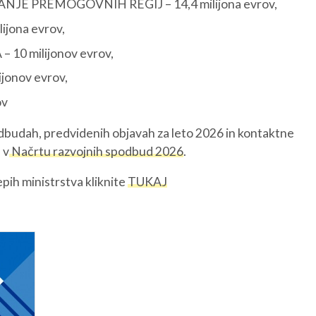
 PREMOGOVNIH REGIJ – 14,4 milijona evrov,
jona evrov,
REGIJA
STIK
AK
0 milijonov evrov,
onov evrov,
ov
dbudah, predvidenih objavah za leto 2026 in kontaktne
 v
Načrtu razvojnih spodbud 2026
.
epih ministrstva kliknite
TUKAJ