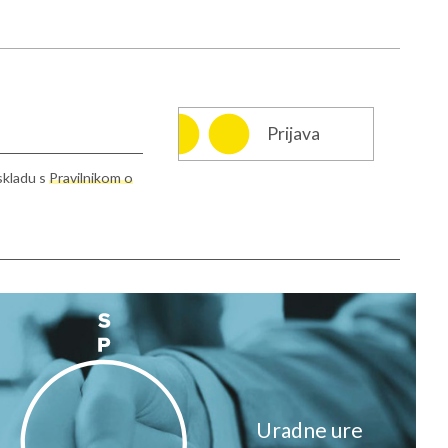
Prijava
skladu s
Pravilnikom o
info@rcms.si
Uradne ure