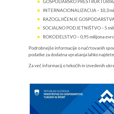
GOSPODARSKO PRESTRUKTURIRANJE
INTERNACIONALIZACIJA – 10,3 mili
O NAS
NAŠE STORITVE
RAZOGLJIČENJE GOSPODARSTVA – 1
SOCIALNO PODJETNIŠTVO – 5 milij
ROKODELSTVO – 0,95 milijona evr
Podrobnejše informacije o načrtovanih spo
podatke za dodatna vprašanja lahko najdete
Za več informacij o tekočih in izvedenih ukr