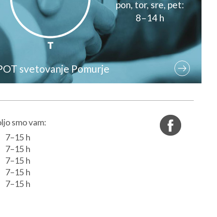
pon, tor, sre, pet:
8–14 h
POT svetovanje Pomurje
ljo smo vam:
7–15 h
7–15 h
7–15 h
7–15 h
7–15 h