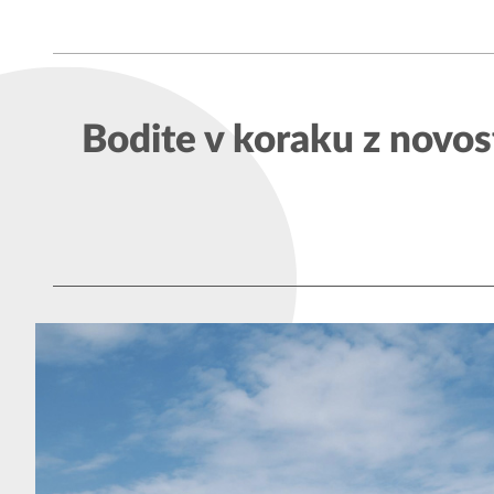
Bodite v koraku z novos
Kardoševa 
GOOGLE MAPS
9000 Murs
SI - Sloven
1. vhod, 3