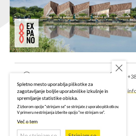
Kardoševa ulica 2
+38
9000 Murska Sobota
Spletno mesto uporablja piškotke za
inf
zagotavljanje boljše uporabniške izkušnje in
SI - Slovenija
spremljanje statistike obiska.
1. vhod, 3. nadstropje
Z izborom opcije "strinjam se" se strinjate z uporabo piškotkov.
V primeru nestrinjanja izberite opcijo "ne strinjam se".
Več o tem
Ne strinjam se
Strinjam se