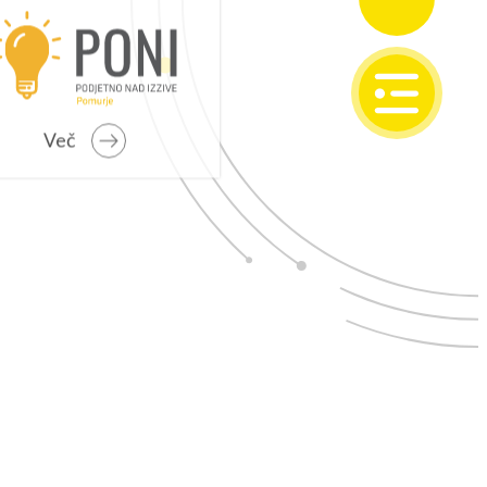
SI
EN
Več
IONALNI RAZVOJ
o programsko obdobje 2021 – 2027
 problemska območja