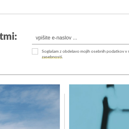
tmi:
Soglašam z obdelavo mojih osebnih podatkov v 
zasebnosti
.
ulica 2
+386 (0)5 908 11 40
ka Sobota
ija
. nadstropje