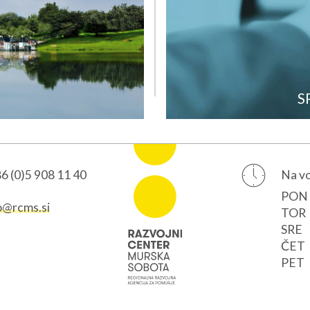
S
6 (0)5 908 11 40
Na vo
PON
o@rcms.si
TOR
SRE
ČET
PET