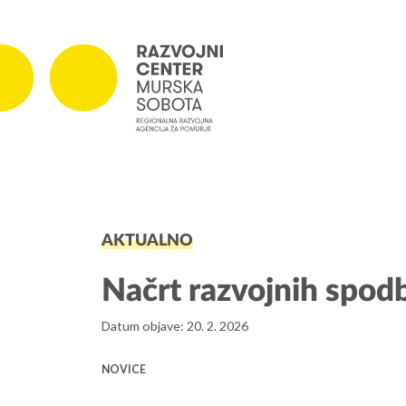
PROJEKTI
AKTUALNO
Projekti v izvajanju
Zaključeni projekti
Načrt razvojnih spod
Datum objave: 20. 2. 2026
NOVICE