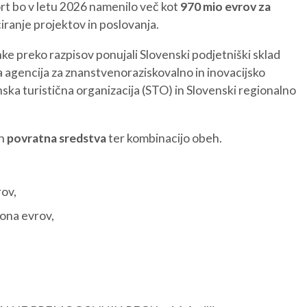
rt bo v letu 2026 namenilo več kot
970 mio evrov za
ciranje projektov in poslovanja.
e preko razpisov ponujali Slovenski podjetniški sklad
a agencija za znanstvenoraziskovalno in inovacijsko
ska turistična organizacija (STO) in Slovenski regionalno
n
povratna sredstva
ter kombinacijo obeh.
ov,
ona evrov,