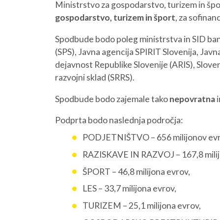
Ministrstvo za gospodarstvo, turizem in špo
gospodarstvo, turizem in šport
, za sofinan
Spodbude bodo poleg ministrstva in SID bank
(SPS), Javna agencija SPIRIT Slovenija, Javn
dejavnost Republike Slovenije (ARIS), Sloven
razvojni sklad (SRRS).
Spodbude bodo zajemale tako
nepovratna
i
Podprta bodo naslednja področja:
PODJETNIŠTVO – 656 milijonov evr
RAZISKAVE IN RAZVOJ – 167,8 milij
ŠPORT – 46,8 milijona evrov,
LES – 33,7 milijona evrov,
TURIZEM – 25,1 milijona evrov,