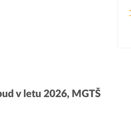
PODJETNIŠTVO
REG
SPOT
Aktualn
Invest Pomurje
Obmejna
bud v letu 2026, MGTŠ
PONI