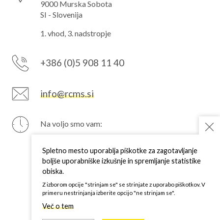
9000 Murska Sobota
SI - Slovenija
1. vhod, 3. nadstropje
+386 (0)5 908 11 40
info@rcms.si
Na voljo smo vam:
PON
7–15 h
TOR
7–15 h
Spletno mesto uporablja piškotke za zagotavljanje
SRE
7–15 h
boljše uporabniške izkušnje in spremljanje statistike
ČET
7–15 h
obiska.
PET
7–15 h
Z izborom opcije "strinjam se" se strinjate z uporabo piškotkov. V
primeru nestrinjanja izberite opcijo "ne strinjam se".
Več o tem