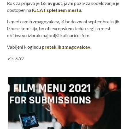
Rok za prijavo je
16. avgust
, javni poziv za sodelovanje je
dostopen na
IGCAT spletnem mestu
.
Izmed osmih zmagovalcev, ki bodo znani septembra in jih
izbere komisija, bo ob evropskem tednu regij in mest
občinstvo izbralo najboljši kulinarični film.
Vabljeni k ogledu
preteklih zmagovalcev
.
Vir: STO