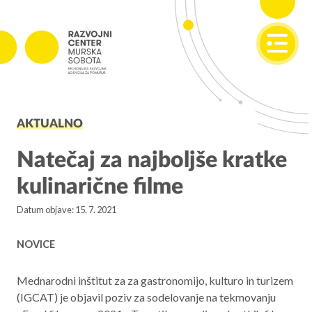
SI
EN
PROJEKTI
AKTUALNO
Projekti v izvajanju
Zaključeni projekti
Natečaj za najboljše kratke
kulinarične filme
PODJETNIŠTVO
Datum objave: 15. 7. 2021
SPOT
Invest Pomurje
NOVICE
PONI
Mednarodni inštitut za za gastronomijo, kulturo in turizem
(IGCAT) je objavil poziv za sodelovanje na tekmovanju
REGIONALNI RAZVOJ