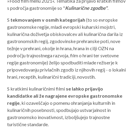
»Food film menu 2021«. Tematika za prijavo kratkih filmov
s področja gastronomije so "
Kulinarične zgodbe"
.
Aktualno programsko obdobje 2021 – 2027
Obmejna problemska območja
S
tekmovanjem v osmih kategorijah
(to so evropske
gastronomske regije, mladi evropski kuharski mojstri,
kulinarična doživetja obiskovalcev ali kulinarična darila iz
gastronomskih regij, zgodovinske prehranske poti, nove
O NAS
težnje v prehrani, okolje in hrana, hrana in cilji OZN na
področju trajnostnega razvoja, film o hrani ter svetovne
NAŠE STORITVE
regije gastronomije) želijo spodbuditi mlade režiserje k
pripovedovanju privlačnih zgodb iz njihovih regij - o lokalni
REGIJA
hrani, receptih, kulinarični tradiciji, novostih.
STIK
S kratkimi kulinaričnimi filmi
se lahko prijavijo
kandidatke ali že nagrajene evropske gastronomske
regije
, ki ozaveščajo o pomenu ohranjanja kulturnih in
AKTUALNO
kulinaričnih posebnosti, spodbujajo ustvarjalnost in
gastronomsko inovativnost, izboljšujejo trajnostne
RAZPISI
turistične standarde.