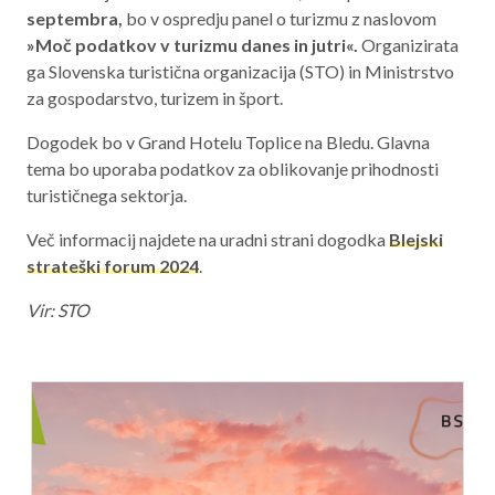
septembra,
bo v ospredju panel o turizmu z naslovom
Aktualno programsko obdobje 2021 – 2027
»Moč podatkov v turizmu danes in jutri«.
Organizirata
Obmejna problemska območja
ga Slovenska turistična organizacija (STO) in Ministrstvo
za gospodarstvo, turizem in šport.
Dogodek bo v Grand Hotelu Toplice na Bledu. Glavna
tema bo uporaba podatkov za oblikovanje prihodnosti
O NAS
turističnega sektorja.
NAŠE STORITVE
Več informacij najdete na uradni strani dogodka
Blejski
strateški forum 2024
.
REGIJA
Vir: STO
STIK
AKTUALNO
RAZPISI