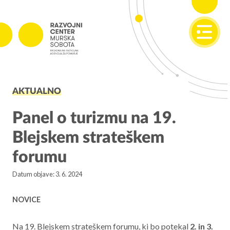
SI
EN
PROJEKTI
AKTUALNO
Projekti v izvajanju
Zaključeni projekti
Panel o turizmu na 19.
Blejskem strateškem
PODJETNIŠTVO
forumu
SPOT
Datum objave: 3. 6. 2024
Invest Pomurje
PONI
NOVICE
REGIONALNI RAZVOJ
Na 19. Blejskem strateškem forumu, ki bo potekal
2. in 3.