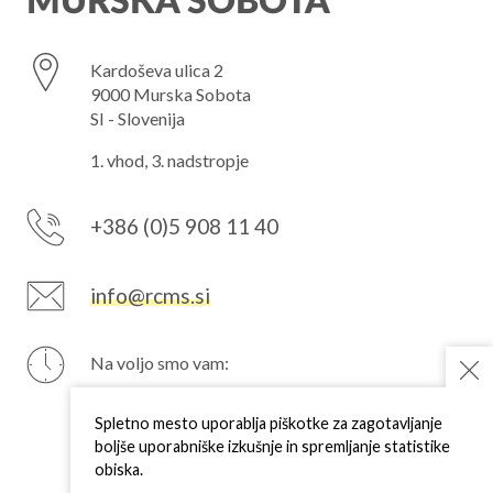
MURSKA SOBOTA
Kardoševa ulica 2
9000 Murska Sobota
SI - Slovenija
1. vhod, 3. nadstropje
+386 (0)5 908 11 40
info@rcms.si
Na voljo smo vam:
PON
7–15 h
TOR
7–15 h
Spletno mesto uporablja piškotke za zagotavljanje
SRE
7–15 h
boljše uporabniške izkušnje in spremljanje statistike
ČET
7–15 h
obiska.
PET
7–15 h