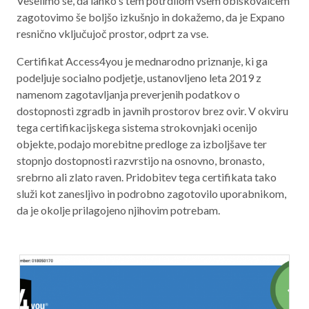
Veselimo se, da lahko s tem potrdilom vsem obiskovalcem
zagotovimo še boljšo izkušnjo in dokažemo, da je Expano
resnično vključujoč prostor, odprt za vse.
Certifikat Access4you je mednarodno priznanje, ki ga
podeljuje socialno podjetje, ustanovljeno leta 2019 z
namenom zagotavljanja preverjenih podatkov o
dostopnosti zgradb in javnih prostorov brez ovir. V okviru
tega certifikacijskega sistema strokovnjaki ocenijo
objekte, podajo morebitne predloge za izboljšave ter
stopnjo dostopnosti razvrstijo na osnovno, bronasto,
srebrno ali zlato raven. Pridobitev tega certifikata tako
služi kot zanesljivo in podrobno zagotovilo uporabnikom,
da je okolje prilagojeno njihovim potrebam.