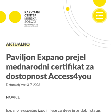
SI
EN
PROJEKTI
AKTUALNO
Projekti v izvajanju
Zaključeni projekti
Paviljon Expano prejel
mednarodni certifikat za
PODJETNIŠTVO
dostopnost Access4you
SPOT
Datum objave: 3. 7. 2026
Invest Pomurje
PONI
NOVICE
REGIONALNI RAZVOJ
Expano je uspešno izpolnil vse zahteve in pridobil status