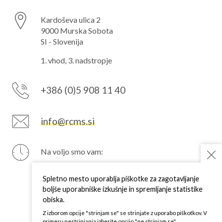
Kardoševa ulica 2
9000 Murska Sobota
SI - Slovenija
1. vhod, 3. nadstropje
+386 (0)5 908 11 40
info@rcms.si
Na voljo smo vam:
PON
7–15 h
TOR
7–15 h
Spletno mesto uporablja piškotke za zagotavljanje
SRE
7–15 h
boljše uporabniške izkušnje in spremljanje statistike
ČET
7–15 h
obiska.
PET
7–15 h
Z izborom opcije "strinjam se" se strinjate z uporabo piškotkov. V
primeru nestrinjanja izberite opcijo "ne strinjam se".