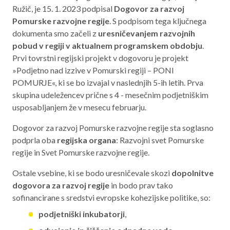
Ružič, je 15. 1. 2023 podpisal
Dogovor za razvoj
Aktualno programsko obdobje 2021 – 2027
Pomurske razvojne regije
. S podpisom tega ključnega
Obmejna problemska območja
dokumenta smo začeli z
uresničevanjem razvojnih
pobud v regiji v aktualnem programskem obdobju
.
Prvi tovrstni regijski projekt v dogovoru je projekt
»Podjetno nad izzive v Pomurski regiji – PONI
O NAS
POMURJE«, ki se bo izvajal v naslednjih 5-ih letih. Prva
skupina udeležencev prične s 4 - mesečnim podjetniškim
NAŠE STORITVE
usposabljanjem že v mesecu februarju.
REGIJA
Dogovor za razvoj Pomurske razvojne regije sta soglasno
podprla oba
regijska organa
: Razvojni svet Pomurske
STIK
regije in Svet Pomurske razvojne regije.
Ostale vsebine, ki se bodo uresničevale skozi
dopolnitve
dogovora za razvoj regije
in bodo prav tako
AKTUALNO
sofinancirane s sredstvi evropske kohezijske politike, so:
RAZPISI
podjetniški inkubatorji
,