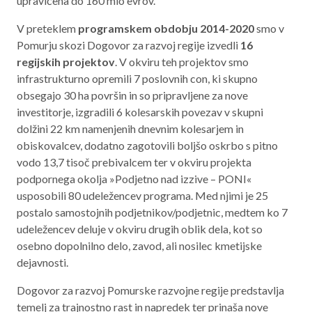
upravičena do 160 mio evrov.
V preteklem
programskem obdobju 2014-2020
smo v
Pomurju skozi Dogovor za razvoj regije izvedli
16
regijskih projektov
. V okviru teh projektov smo
infrastrukturno opremili 7 poslovnih con, ki skupno
obsegajo 30 ha površin in so pripravljene za nove
investitorje, izgradili 6 kolesarskih povezav v skupni
dolžini 22 km namenjenih dnevnim kolesarjem in
obiskovalcev, dodatno zagotovili boljšo oskrbo s pitno
vodo 13,7 tisoč prebivalcem ter v okviru projekta
podpornega okolja »Podjetno nad izzive – PONI«
usposobili 80 udeležencev programa. Med njimi je 25
postalo samostojnih podjetnikov/podjetnic, medtem ko 7
udeležencev deluje v okviru drugih oblik dela, kot so
osebno dopolnilno delo, zavod, ali nosilec kmetijske
dejavnosti.
Dogovor za razvoj Pomurske razvojne regije predstavlja
temelj za trajnostno rast in napredek ter prinaša nove