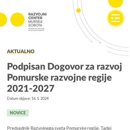
SI
EN
PROJEKTI
AKTUALNO
Projekti v izvajanju
Zaključeni projekti
Podpisan Dogovor za razvoj
Pomurske razvojne regije
PODJETNIŠTVO
2021-2027
SPOT
Datum objave: 16. 1. 2024
Invest Pomurje
PONI
NOVICE
REGIONALNI RAZVOJ
Predsednik Razvojnega sveta Pomurske regije, Tadej