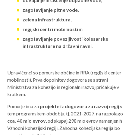
odvajanje in čiščenje odpadne vode,
zagotavljanje pitne vode
,
zelena infrastruktura
,
regijski centri mobilnosti
in
zagotavljanje povezljivosti kolesarske
infrastrukture na državni ravni
.
Upravičenci so pomurske občine in RRA (regijski center
mobilnosti). Prva dopolnitev dogovora se s strani
Ministrstva za kohezijo in regionalni razvoj pričakuje v
kratkem.
Pomurje ima za
projekte iz dogovora za razvoj regij
v
tem programskem obdobju, tj. 2021-2027, na razpolago
cca. 40 mio evrov
, od skupaj 298 mio evrov namenjenih
Vzhodni kohezijski regiji. Zahodna kohezijska regija bo