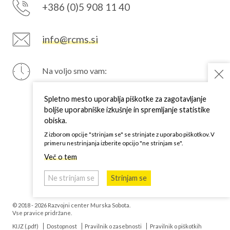
+386 (0)5 908 11 40
info@rcms.si
Na voljo smo vam:
PON
7–15 h
TOR
7–15 h
Spletno mesto uporablja piškotke za zagotavljanje
SRE
7–15 h
boljše uporabniške izkušnje in spremljanje statistike
ČET
7–15 h
obiska.
PET
7–15 h
Z izborom opcije "strinjam se" se strinjate z uporabo piškotkov. V
primeru nestrinjanja izberite opcijo "ne strinjam se".
Več o tem
Ne strinjam se
Strinjam se
© 2018 - 2026 Razvojni center Murska Sobota.
Vse pravice pridržane.
KIJZ (.pdf)
Dostopnost
Pravilnik o zasebnosti
Pravilnik o piškotkih