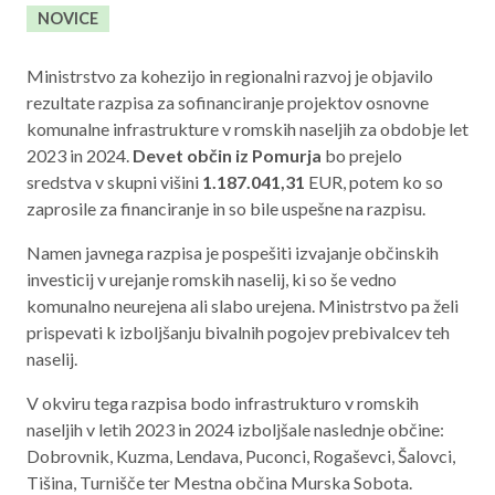
NOVICE
Aktualno programsko obdobje 2021 – 2027
Obmejna problemska območja
Ministrstvo za kohezijo in regionalni razvoj je objavilo
rezultate razpisa za sofinanciranje projektov osnovne
komunalne infrastrukture v romskih naseljih za obdobje let
2023 in 2024.
Devet občin iz Pomurja
bo prejelo
O NAS
sredstva v skupni višini
1.187.041,31
EUR, potem ko so
zaprosile za financiranje in so bile uspešne na razpisu.
NAŠE STORITVE
Namen javnega razpisa je pospešiti izvajanje občinskih
REGIJA
investicij v urejanje romskih naselij, ki so še vedno
komunalno neurejena ali slabo urejena. Ministrstvo pa želi
STIK
prispevati k izboljšanju bivalnih pogojev prebivalcev teh
naselij.
AKTUALNO
V okviru tega razpisa bodo infrastrukturo v romskih
naseljih v letih 2023 in 2024 izboljšale naslednje občine:
RAZPISI
Dobrovnik, Kuzma, Lendava, Puconci, Rogaševci, Šalovci,
Tišina, Turnišče ter Mestna občina Murska Sobota.