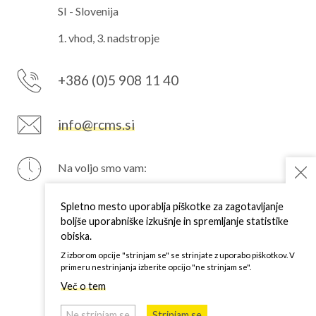
SI - Slovenija
1. vhod, 3. nadstropje
+386 (0)5 908 11 40
info@rcms.si
Na voljo smo vam:
PON
7–15 h
TOR
7–15 h
Spletno mesto uporablja piškotke za zagotavljanje
SRE
7–15 h
boljše uporabniške izkušnje in spremljanje statistike
ČET
7–15 h
obiska.
PET
7–15 h
Z izborom opcije "strinjam se" se strinjate z uporabo piškotkov. V
primeru nestrinjanja izberite opcijo "ne strinjam se".
Več o tem
Ne strinjam se
Strinjam se