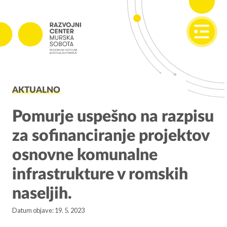
SI
EN
PROJEKTI
AKTUALNO
Projekti v izvajanju
Zaključeni projekti
Pomurje uspešno na razpisu
za sofinanciranje projektov
PODJETNIŠTVO
osnovne komunalne
SPOT
infrastrukture v romskih
Invest Pomurje
naseljih.
PONI
Datum objave: 19. 5. 2023
REGIONALNI RAZVOJ