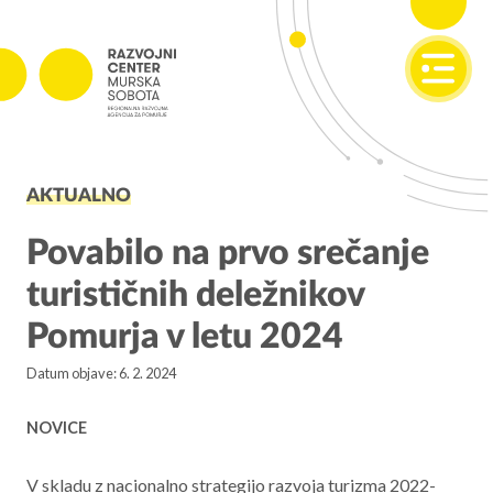
SI
EN
PROJEKTI
AKTUALNO
Projekti v izvajanju
Zaključeni projekti
Povabilo na prvo srečanje
turističnih deležnikov
PODJETNIŠTVO
Pomurja v letu 2024
SPOT
Datum objave: 6. 2. 2024
Invest Pomurje
PONI
NOVICE
REGIONALNI RAZVOJ
V skladu z nacionalno strategijo razvoja turizma 2022-