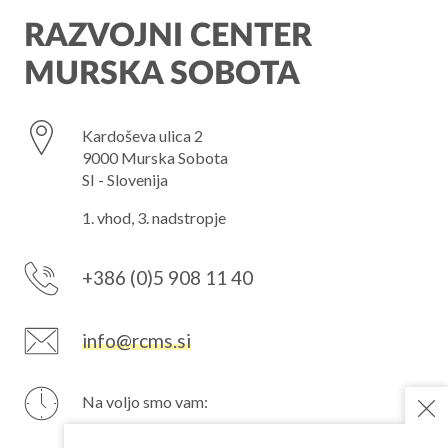
RAZVOJNI CENTER
MURSKA SOBOTA
Kardoševa ulica 2
9000 Murska Sobota
SI - Slovenija
1. vhod, 3. nadstropje
+386 (0)5 908 11 40
info@rcms.si
Na voljo smo vam:
PON
7–15 h