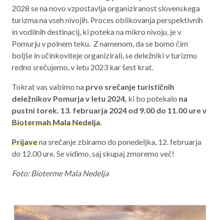
2028 se na novo vzpostavlja organiziranost slovenskega
Aktualno programsko obdobje 2021 – 2027
turizma na vseh nivojih. Proces oblikovanja perspektivnih
Obmejna problemska območja
in vodilnih destinacij, ki poteka na mikro nivoju, je v
Pomurju v polnem teku. Z namenom, da se bomo čim
boljše in učinkoviteje organizirali, se deležniki v turizmu
redno srečujemo, v letu 2023 kar šest krat.
O NAS
Tokrat vas vabimo na
prvo srečanje turističnih
deležnikov Pomurja v letu 2024,
ki bo potekalo
na
NAŠE STORITVE
pustni torek. 13. februarja 2024 od 9.00 do 11.00 ure v
REGIJA
Biotermah Mala Nedelja
.
Prijave
na srečanje zbiramo do ponedeljka, 12. februarja
STIK
do 12.00 ure. Se vidimo, saj skupaj zmoremo več!
Foto: Bioterme Mala Nedelja
AKTUALNO
RAZPISI