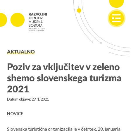
SI
EN
PROJEKTI
AKTUALNO
Projekti v izvajanju
Zaključeni projekti
Poziv za vključitev v zeleno
shemo slovenskega turizma
PODJETNIŠTVO
2021
SPOT
Datum objave: 29. 1. 2021
Invest Pomurje
PONI
NOVICE
REGIONALNI RAZVOJ
Slovenska turistična organizacija je v četrtek, 28. januarja