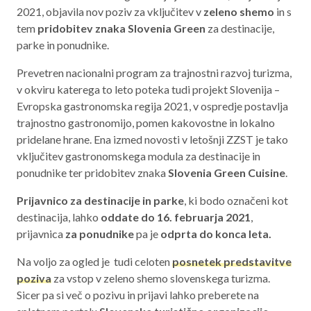
2021, objavila nov poziv za vključitev v
zeleno shemo
in s
Aktualno programsko obdobje 2021 – 2027
tem
pridobitev znaka Slovenia Green
za destinacije,
Obmejna problemska območja
parke in ponudnike.
Prevetren nacionalni program za trajnostni razvoj turizma,
v okviru katerega to leto poteka tudi projekt Slovenija –
Evropska gastronomska regija 2021, v ospredje postavlja
O NAS
trajnostno gastronomijo, pomen kakovostne in lokalno
pridelane hrane. Ena izmed novosti v letošnji ZZST je tako
NAŠE STORITVE
vključitev gastronomskega modula za destinacije in
REGIJA
ponudnike ter pridobitev znaka
Slovenia Green Cuisine
.
Prijavnico za destinacije in parke
, ki bodo označeni kot
STIK
destinacija, lahko
oddate do 16. februarja 2021
,
prijavnica
za ponudnike
pa je
odprta do konca leta.
AKTUALNO
Na voljo za ogled je tudi celoten
posnetek predstavitve
poziva
za vstop v zeleno shemo slovenskega turizma.
RAZPISI
Sicer pa si več o pozivu in prijavi lahko preberete na