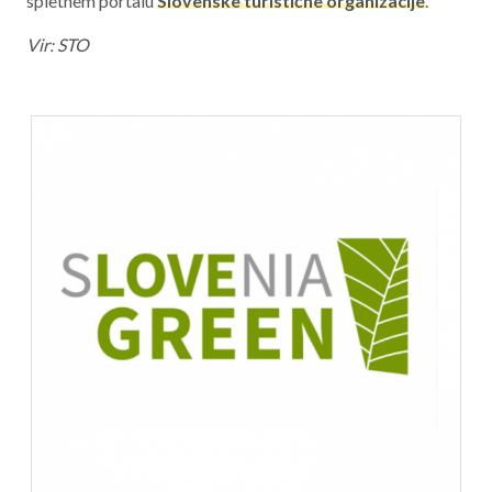
spletnem portalu
Slovenske turistične organizacije
.
Vir: STO