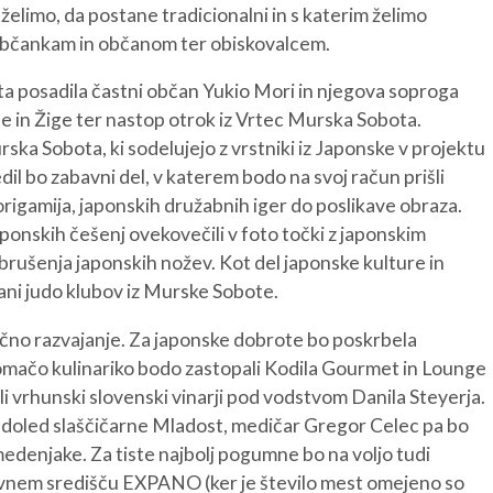
želimo, da postane tradicionalni in s katerim želimo
i občankam in občanom ter obiskovalcem.
sta posadila častni občan Yukio Mori in njegova soproga
e in Žige ter nastop otrok iz Vrtec Murska Sobota.
ska Sobota, ki sodelujejo z vrstniki iz Japonske v projektu
REGIJA
STIK
dil bo zabavni del, v katerem bodo na svoj račun prišli
AK
 origamija, japonskih družabnih iger do poslikave obraza.
ponskih češenj ovekovečili v foto točki z japonskim
z brušenja japonskih nožev. Kot del japonske kulture in
lani judo klubov iz Murske Sobote.
rično razvajanje. Za japonske dobrote bo poskrbela
domačo kulinariko bodo zastopali Kodila Gourmet in Lounge
 vrhunski slovenski vinarji pod vodstvom Danila Steyerja.
ladoled slaščičarne Mladost, medičar Gregor Celec pa bo
medenjake. Za tiste najbolj pogumne bo na voljo tudi
slovnem središču EXPANO (ker je število mest omejeno so