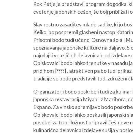
Rok Petje je predstavil program dogodka, ki 
cvetenje japonskih češenj še bolj približat
Slavnostno zasaditev mlade sadike, ki jo bo
Keiko, bo pospremil glasbeni nastop Katarin
Prisotni bodo tudi učenci Osnovna šola I Mur
O NAS
NAŠE STORITVE
spoznavanja japonske kulture na daljavo. Sle
najmlajši v različnih delavnicah, od izdelave
Obiskovalci bodo lahko trenutke v nasadu ja
pridihom [????] , atraktiven pa bo tudi prika
tradicije se bodo predstavili tudi združeni č
Organizatorji bodo poskrbeli tudi za kulina
japonska restavracija Miyabi iz Maribora, 
Expano. Za vinsko spremljavo bodo poskrbeli
Obiskovalci bodo lahko poskusili japonski s
posebej za to priložnost pripravil češnjeve 
kulinarična delavnica izdelave sušija v po