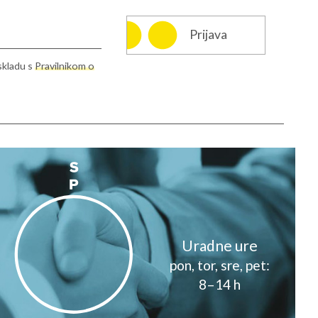
Prijava
skladu s
Pravilnikom o
info@rcms.si
Uradne ure
pon, tor, sre, pet:
8–14 h