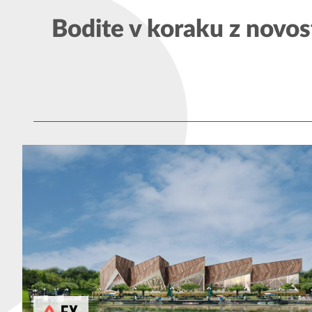
Bodite v koraku z novos
Kardoševa 
GOOGLE MAPS
9000 Murs
SI - Sloven
1. vhod, 3