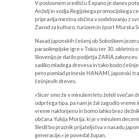
V poslovnem središču Expano je danes pote
Anželj in vodja Regijskega promocijskega c
pripravlja mestna občina v sodelovanju z s
Zavod za kulturo, turizem in šport Murska 
Nasad japonskih češenj ob Soboškem jezeru, k
paraolimpijske igre v Tokiu ter 30. obletni
Slovenijo je darilo podjetja ZARIA zakoncev
sadiko mladega drevesa in tako bodo češnje 
peto pomlad prinesle HANAMI, japonski trad
češnjevih dreves.
»Sicer smo že v minulem letu želeli svečan
odprtega tipa, pa nam je žal zagodlo vreme 
vreme naklonjeno in bomo lahko brez dežniko
občana Yukija Morija, ki je v minulem decem
Sledil bo praznik prijateljstva v nasadu ja
generacije,« je povedal župan.