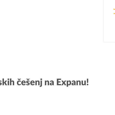
PODJETNIŠTVO
REG
SPOT
Aktualn
Invest Pomurje
Obmejna
skih češenj na Expanu!
PONI