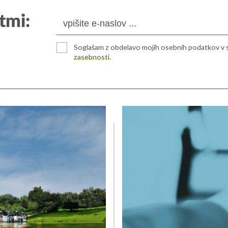
tmi:
Soglašam z obdelavo mojih osebnih podatkov v 
ulica 2
+386 (0)5 908 11 40
zasebnosti
.
ka Sobota
ija
. nadstropje