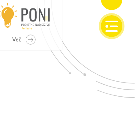
SI
EN
Več
IONALNI RAZVOJ
o programsko obdobje 2021 – 2027
 problemska območja