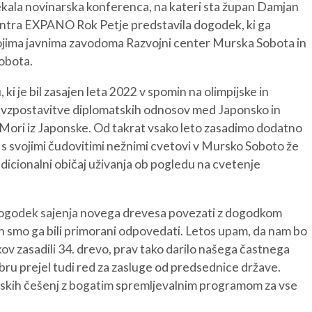
kala novinarska konferenca, na kateri sta župan Damjan
entra EXPANO Rok Petje predstavila dogodek, ki ga
vojima javnima zavodoma Razvojni center Murska Sobota in
Sobota.
i je bil zasajen leta 2022 v spomin na olimpijske in
co vzpostavitve diplomatskih odnosov med Japonsko in
 Mori iz Japonske. Od takrat vsako leto zasadimo dodatno
s svojimi čudovitimi nežnimi cvetovi v Mursko Soboto že
icionalni običaj uživanja ob pogledu na cvetenje
 dogodek sajenja novega drevesa povezati z dogodkom
in smo ga bili primorani odpovedati. Letos upam, da nam bo
v zasadili 34. drevo, prav tako darilo našega častnega
bru prejel tudi red za zasluge od predsednice države.
ponskih češenj z bogatim spremljevalnim programom za vse