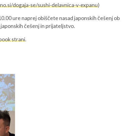
no.si/dogaja-se/sushi-delavnica-v-expanu
)
 10.00 ure naprej obiščete nasad japonskih češenj ob
aponskih češenj in prijateljstvo.
book strani
.