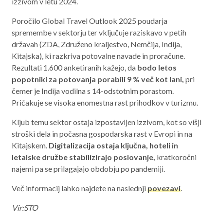
izzivom v letu 2024.
Aktualno programsko obdobje 2021 – 2027
Poročilo Global Travel Outlook 2025 poudarja
Obmejna problemska območja
spremembe v sektorju ter vključuje raziskavo v petih
državah (ZDA, Združeno kraljestvo, Nemčija, Indija,
Kitajska), ki razkriva potovalne navade in proračune.
Rezultati 1.600 anketiranih kažejo, da
bodo
letos
O NAS
popotniki za potovanja porabili 9 % več kot lani,
pri
čemer je Indija vodilna s 14-odstotnim porastom.
NAŠE STORITVE
Pričakuje se visoka enomestna rast prihodkov v turizmu.
REGIJA
Kljub temu sektor ostaja izpostavljen izzivom, kot so višji
stroški dela in počasna gospodarska rast v Evropi in na
STIK
Kitajskem.
Digitalizacija ostaja ključna, hoteli in
letalske družbe stabilizirajo poslovanje,
kratkoročni
najemi pa se prilagajajo obdobju po pandemiji.
AKTUALNO
Več informacij lahko najdete na naslednji
povezavi
.
RAZPISI
Vir:STO