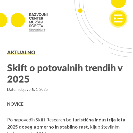
SI
EN
PROJEKTI
AKTUALNO
Projekti v izvajanju
Zaključeni projekti
Skift o potovalnih trendih v
2025
PODJETNIŠTVO
Datum objave: 8. 1. 2025
SPOT
Invest Pomurje
NOVICE
PONI
Po napovedih Skift Research bo
turistična industrija leta
2025 dosegla zmerno in stabilno rast,
kljub številnim
REGIONALNI RAZVOJ