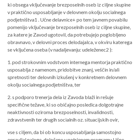
ki obsega vključevanje brezposelnih oseb iz ciljne skupine
Aktualno programsko obdobje 2021 – 2027
v praktično usposabljanje v delovnem okolju socialnega
Obmejna problemska območja
podjetništva1 . Učne delavnice+ po tem javnem povabilu
pomenijo vključevanje brezposelnih oseb iz ciljne skupine,
za katere je Zavod ugotovil, da potrebujejo poglobljeno
obravnavo, v delovni proces delodajalca, v okviru katerega
O NAS
se vključena oseba (v nadaljevanju: udeleženec2 ):
1. pod strokovnim vodstvom internega mentorja praktično
NAŠE STORITVE
usposablja z namenom, pridobitve znanj, veščin in/ali
spretnosti ter delovnih izkušenj v konkretnem delovnem
REGIJA
okolju socialnega podjetništva, ter
STIK
2. s podporo trenerja dela iz Zavoda blaži in rešuje
specifične težave, ki so običajno posledica dolgotrajne
neaktivnosti oziroma brezposelnosti, invalidnosti,
AKTUALNO
zdravstvenih ter drugih socialnih oz. situacijskih ovir,
RAZPISI
vse s ciljem, da bi ob koncu usposabljanja samostojno
opravljal naloge, določene v potrjenem programu Učne