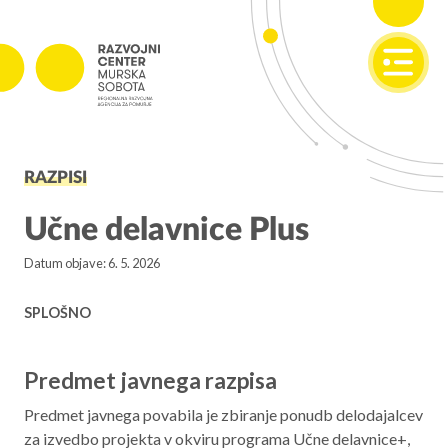
SI
EN
PROJEKTI
RAZPISI
Projekti v izvajanju
Zaključeni projekti
Učne delavnice Plus
Datum objave: 6. 5. 2026
PODJETNIŠTVO
SPOT
SPLOŠNO
Invest Pomurje
Predmet javnega razpisa
PONI
Predmet javnega povabila je zbiranje ponudb delodajalcev
REGIONALNI RAZVOJ
za izvedbo projekta v okviru programa Učne delavnice+,