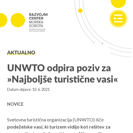
SI
EN
PROJEKTI
AKTUALNO
Projekti v izvajanju
Zaključeni projekti
UNWTO odpira poziv za
»Najboljše turistične vasi«
PODJETNIŠTVO
Datum objave: 10. 6. 2021
SPOT
Invest Pomurje
NOVICE
PONI
Svetovna turistična organizacija (UNWTO) išče
podeželske vasi, ki turizem vidijo kot rešitev za
REGIONALNI RAZVOJ