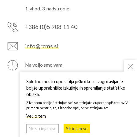
1. vhod, 3. nadstropje
+386 (0)5 908 11 40
info@rcms.si
Na voljo smo vam:
PON
7–15 h
TOR
7–15 h
Spletno mesto uporablja piškotke za zagotavljanje
SRE
7–15 h
boljše uporabniške izkušnje in spremljanje statistike
ČET
7–15 h
obiska.
PET
7–15 h
Z izborom opcije "strinjam se" se strinjate z uporabo piškotkov. V
primeru nestrinjanja izberite opcijo "ne strinjam se".
Več o tem
Ne strinjam se
Strinjam se