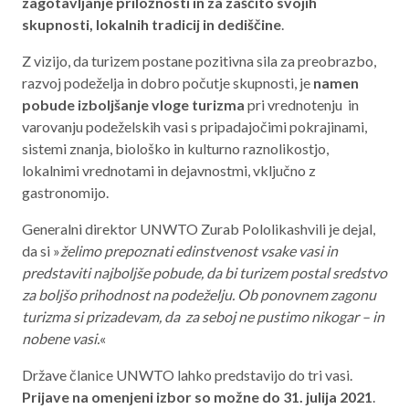
zagotavljanje priložnosti in za zaščito svojih
skupnosti, lokalnih tradicij in dediščine
.
Aktualno programsko obdobje 2021 – 2027
Obmejna problemska območja
Z vizijo, da turizem postane pozitivna sila za preobrazbo,
razvoj podeželja in dobro počutje skupnosti, je
namen
pobude izboljšanje vloge turizma
pri vrednotenju in
varovanju podeželskih vasi s pripadajočimi pokrajinami,
O NAS
sistemi znanja, biološko in kulturno raznolikostjo,
lokalnimi vrednotami in dejavnostmi, vključno z
NAŠE STORITVE
gastronomijo.
REGIJA
Generalni direktor UNWTO Zurab Pololikashvili je dejal,
da si »
želimo prepoznati edinstvenost vsake vasi in
STIK
predstaviti najboljše pobude, da bi turizem postal sredstvo
za boljšo prihodnost na podeželju. Ob ponovnem zagonu
turizma si prizadevam, da za seboj ne pustimo nikogar – in
AKTUALNO
nobene vasi.
«
RAZPISI
Države članice UNWTO lahko predstavijo do tri vasi.
Prijave na omenjeni izbor so možne do 31. julija 2021
.