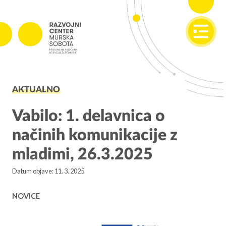
SI
EN
PROJEKTI
AKTUALNO
Projekti v izvajanju
Zaključeni projekti
Vabilo: 1. delavnica o
načinih komunikacije z
PODJETNIŠTVO
mladimi, 26.3.2025
SPOT
Datum objave: 11. 3. 2025
Invest Pomurje
PONI
NOVICE
REGIONALNI RAZVOJ