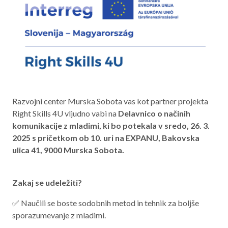
Aktualno programsko obdobje 2021 – 2027
Obmejna problemska območja
O NAS
Razvojni center Murska Sobota vas kot partner projekta
NAŠE STORITVE
Right Skills 4U vljudno vabi na
Delavnico o načinih
komunikacije z mladimi, ki bo potekala v sredo, 26. 3.
REGIJA
2025 s pričetkom ob 10. uri na EXPANU, Bakovska
STIK
ulica 41, 9000 Murska Sobota.
Zakaj se udeležiti?
AKTUALNO
✅ Naučili se boste sodobnih metod in tehnik za boljše
RAZPISI
sporazumevanje z mladimi.