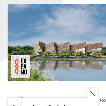
SI - Sloven
1. vhod, 3
Kardoševa ulica 2
+38