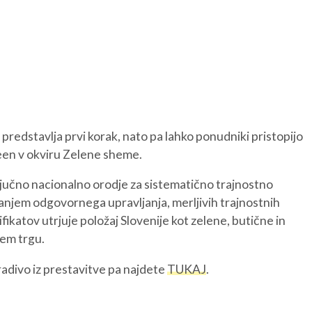
REGIJA
STIK
AK
redstavlja prvi korak, nato pa lahko ponudniki pristopijo
een v okviru Zelene sheme.
jučno nacionalno orodje za sistematično trajnostno
njem odgovornega upravljanja, merljivih trajnostnih
ikatov utrjuje položaj Slovenije kot zelene, butične in
nem trgu.
adivo iz prestavitve pa najdete
TUKAJ
.