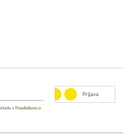
Prijava
skladu s
Pravilnikom o
info@rcms.si