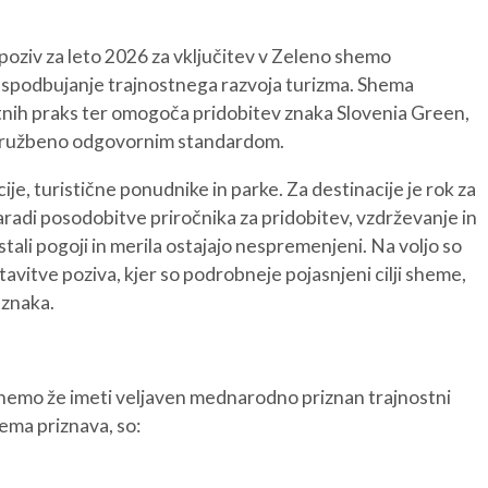
a poziv za leto 2026 za vključitev v Zeleno shemo
 spodbujanje trajnostnega razvoja turizma. Shema
ostnih praks ter omogoča pridobitev znaka Slovenia Green,
n družbeno odgovornim standardom.
acije, turistične ponudnike in parke. Za destinacije je rok za
aradi posodobitve priročnika za pridobitev, vzdrževanje in
li pogoji in merila ostajajo nespremenjeni. Na voljo so
avitve poziva, kjer so podrobneje pojasnjeni cilji sheme,
 znaka.
 shemo že imeti veljaven mednarodno priznan trajnostni
shema priznava, so: