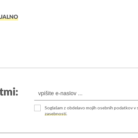
UALNO
tmi:
Soglašam z obdelavo mojih osebnih podatkov v 
zasebnosti
.
ulica 2
+386 (0)5 908 11 40
ka Sobota