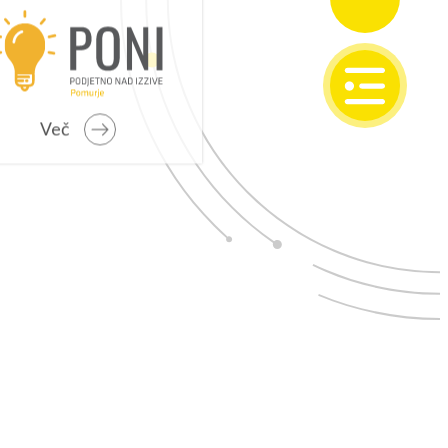
SI
EN
Več
IONALNI RAZVOJ
o programsko obdobje 2021 – 2027
 problemska območja