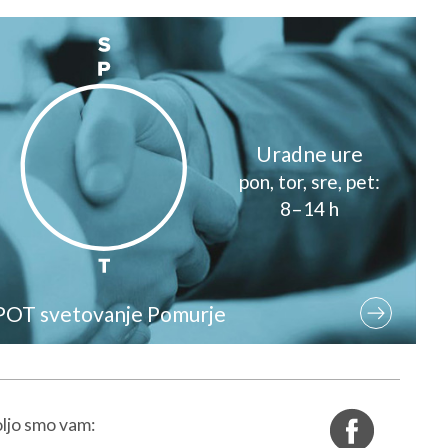
Uradne ure
pon, tor, sre, pet:
8–14 h
POT svetovanje Pomurje
ljo smo vam: