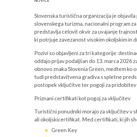
NOVICE
Slovenska turistična organizacija je objavil
slovenskega turizma, nacionalni program za
predstavlja celovit okvir za uvajanje trajn
ki potrjuje zavezanost visokim okoljskim i
Pozivi so objavljeni za tri kategorije: destin
oddajo prijav podaljšan do 13. marca 2026 z
obnovo znaka Slovenia Green, medtem ko osta
tudi predstavitvena gradiva s spletne predst
postopek vključitve ter pogoji za pridobitev
Priznani certifikati kot pogoj za vključitev
Turistični ponudniki morajo za vključitev v
ali okoljskicertifikat. Med certifikati, ki jih 
Green Key