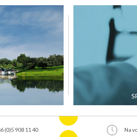
ija
. nadstropje
S
6 (0)5 908 11 40
Na vo