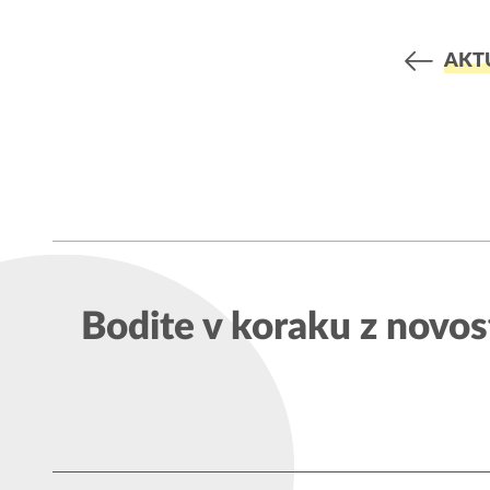
AKT
Bodite v koraku z novos
Kardoševa 
GOOGLE MAPS
9000 Murs