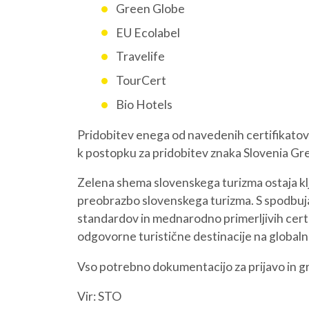
Green Globe
EU Ecolabel
Travelife
O NAS
NAŠE STORITVE
TourCert
Bio Hotels
Pridobitev enega od navedenih certifikatov p
k postopku za pridobitev znaka Slovenia Gr
Zelena shema slovenskega turizma ostaja kl
preobrazbo slovenskega turizma. S spodbuja
standardov in mednarodno primerljivih certif
odgovorne turistične destinacije na global
Vso potrebno dokumentacijo za prijavo in gr
Vir: STO