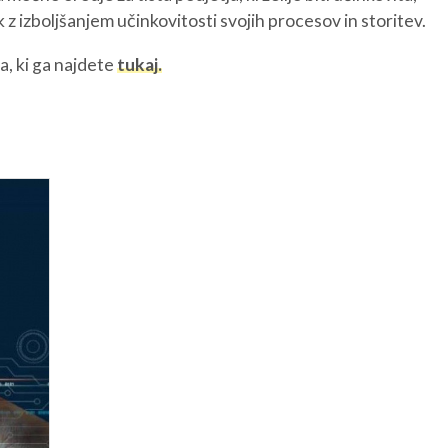
k z izboljšanjem učinkovitosti svojih procesov in storitev.
REGIJA
STIK
AK
a, ki ga najdete
tukaj.