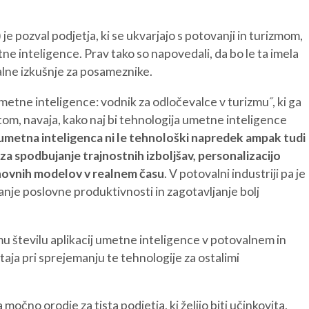
je pozval podjetja, ki se ukvarjajo s potovanji in turizmom,
e inteligence. Prav tako so napovedali, da bo le ta imela
alne izkušnje za posameznike.
metne inteligence: vodnik za odločevalce v turizmu˝, ki ga
om, navaja, kako naj bi tehnologija umetne inteligence
umetna inteligenca ni le tehnološki napredek ampak tudi
za spodbujanje trajnostnih izboljšav, personalizacijo
enovnih modelov v realnem času
. V potovalni industriji pa je
nje poslovne produktivnosti in zagotavljanje bolj
emu številu aplikacij umetne inteligence v potovalnem in
taja pri sprejemanju te tehnologije za ostalimi
očno orodje za tista podjetja, ki želijo biti učinkovita,