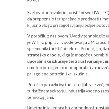
NOVICE
Svetovni potovalni in turistični svet (WTTC) 
da prepoznajo ter sprejmejo prednosti umetn
ključno vlogo pri zagotavljanju boljše potov
V poročilu z naslovom ˝Uvod v tehnologijo u
je WTTC pripravil v sodelovanju z Microsoft
spremenila turistični sektor. Poudarjajo, da
strateško orodje
, ki ga je mogoče uporabiti
uporabniške izkušnje ter za ustvarjanje c
umetno inteligenco moč uporabiti za poveča
prilagojene potrošniške izkušnje.
Poročilo pa razkriva tudi, da kljub vse večj
turističnem sektorju, industrija vseeno zaos
tehnologijami.
Umetna inteligenca bo v prihodnosti postala m