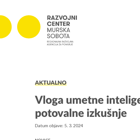
PROJEKTI
AKTUALNO
Projekti v izvajanju
Zaključeni projekti
Vloga umetne intelige
potovalne izkušnje
Datum objave: 5. 3. 2024