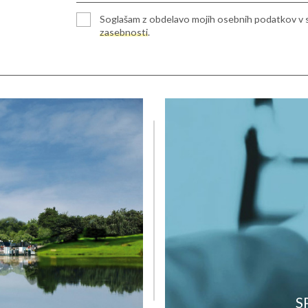
Soglašam z obdelavo mojih osebnih podatkov v 
zasebnosti
.
ulica 2
+386 (0)5 908 11 40
ka Sobota
ija
. nadstropje
S