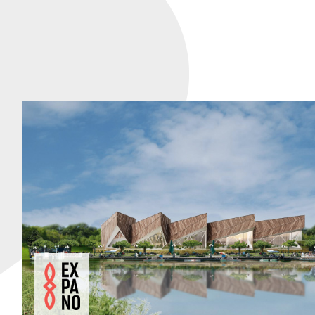
Kardoševa 
GOOGLE MAPS
9000 Murs
SI - Sloven
1. vhod, 3