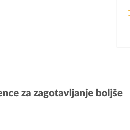
PODJETNIŠTVO
REG
SPOT
Aktualn
Invest Pomurje
Obmejna
nce za zagotavljanje boljše
PONI