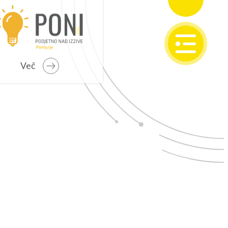
SI
EN
Več
IONALNI RAZVOJ
o programsko obdobje 2021 – 2027
 problemska območja