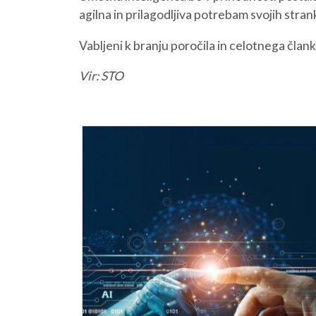
agilna in prilagodljiva potrebam svojih stran
O NAS
NAŠE STORITVE
Vabljeni k branju poročila in celotnega člank
Vir: STO