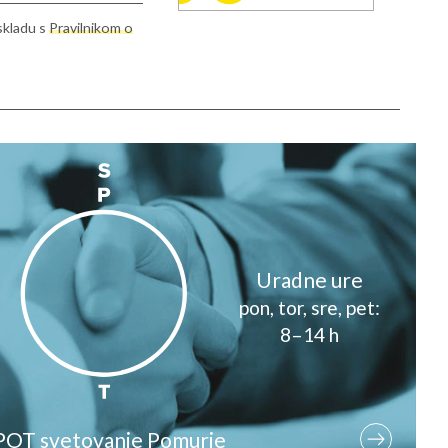
skladu s
Pravilnikom o
info@rcms.si
Uradne ure
pon, tor, sre, pet:
8–14 h
POT svetovanje Pomurje