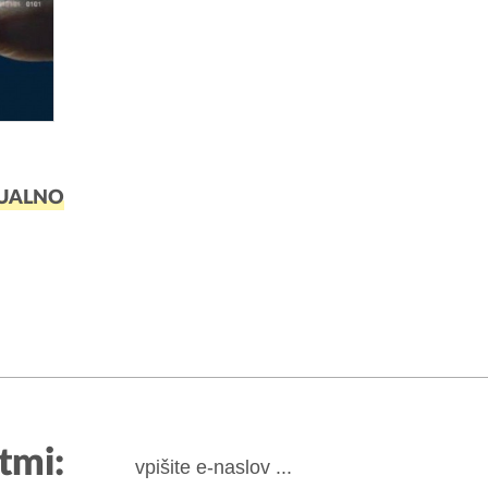
UALNO
tmi: