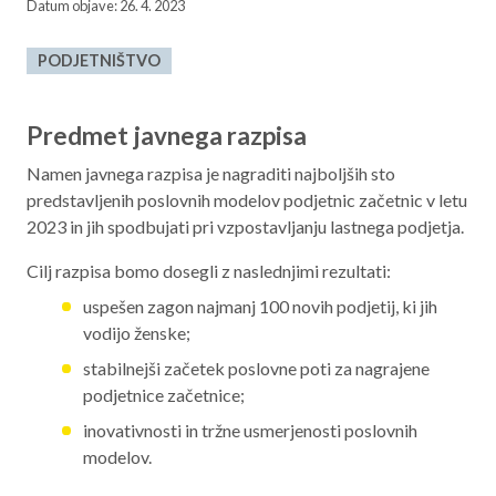
Datum objave: 26. 4. 2023
Aktualno programsko obdobje 2021 – 2027
PODJETNIŠTVO
Obmejna problemska območja
Predmet javnega razpisa
O NAS
Namen javnega razpisa je nagraditi najboljših sto
predstavljenih poslovnih modelov podjetnic začetnic v letu
NAŠE STORITVE
2023 in jih spodbujati pri vzpostavljanju lastnega podjetja.
Cilj razpisa bomo dosegli z naslednjimi rezultati:
REGIJA
uspešen zagon najmanj 100 novih podjetij, ki jih
STIK
vodijo ženske;
stabilnejši začetek poslovne poti za nagrajene
podjetnice začetnice;
AKTUALNO
inovativnosti in tržne usmerjenosti poslovnih
RAZPISI
modelov.