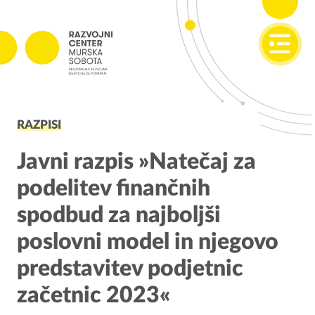
SI
EN
PROJEKTI
RAZPISI
Projekti v izvajanju
Zaključeni projekti
Javni razpis »Natečaj za
podelitev finančnih
PODJETNIŠTVO
spodbud za najboljši
SPOT
poslovni model in njegovo
Invest Pomurje
predstavitev podjetnic
PONI
začetnic 2023«
REGIONALNI RAZVOJ