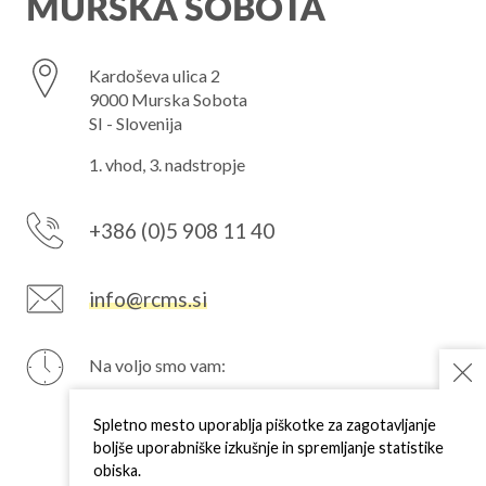
MURSKA SOBOTA
Kardoševa ulica 2
9000 Murska Sobota
SI - Slovenija
1. vhod, 3. nadstropje
+386 (0)5 908 11 40
info@rcms.si
Na voljo smo vam:
PON
7–15 h
TOR
7–15 h
Spletno mesto uporablja piškotke za zagotavljanje
SRE
7–15 h
boljše uporabniške izkušnje in spremljanje statistike
ČET
7–15 h
obiska.