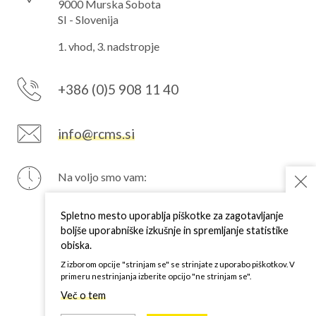
9000 Murska Sobota
SI - Slovenija
1. vhod, 3. nadstropje
+386 (0)5 908 11 40
info@rcms.si
Na voljo smo vam:
PON
7–15 h
TOR
7–15 h
Spletno mesto uporablja piškotke za zagotavljanje
SRE
7–15 h
boljše uporabniške izkušnje in spremljanje statistike
ČET
7–15 h
obiska.
PET
7–15 h
Z izborom opcije "strinjam se" se strinjate z uporabo piškotkov. V
primeru nestrinjanja izberite opcijo "ne strinjam se".
Več o tem