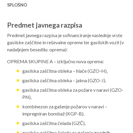
SPLOŠNO
Aktualno programsko obdobje 2021 – 2027
Obmejna problemska območja
Predmet javnega razpisa
Predmet javnega razpisa je sofinanciranje naslednje vrste
gasilske zaščitne in reševalne opreme ter gasilskih vozil (v
O NAS
nadaljnjem besedilu: oprema):
NAŠE STORITVE
OPREMA SKUPINE A – izključno nova oprema:
gasilska zaščitna obleka – hlače (GZO-H),
REGIJA
gasilska zaščitna obleka – jakna (GZO-J),
STIK
gasilska zaščitna obleka za požare v naravi (GZO-
PN),
kombinezon za gašenje požarov v naravi –
AKTUALNO
impregniran bombaž (KGP-B),
RAZPISI
gasilska zaščitna čelada (GZČ),
gasilska zaščitna čelada za gašenje gozdnih