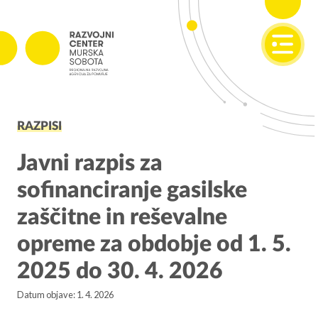
SI
EN
PROJEKTI
RAZPISI
Projekti v izvajanju
Zaključeni projekti
Javni razpis za
sofinanciranje gasilske
PODJETNIŠTVO
zaščitne in reševalne
SPOT
opreme za obdobje od 1. 5.
Invest Pomurje
2025 do 30. 4. 2026
PONI
Datum objave: 1. 4. 2026
REGIONALNI RAZVOJ