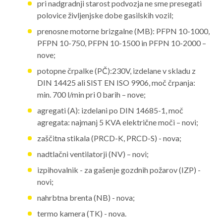
pri nadgradnji starost podvozja ne sme presegati
polovice življenjske dobe gasilskih vozil;
prenosne motorne brizgalne (MB): PFPN 10-1000,
PFPN 10-750, PFPN 10-1500 in PFPN 10-2000 –
nove;
potopne črpalke (PČ):230V, izdelane v skladu z
DIN 14425 ali SIST EN ISO 9906, moč črpanja:
min. 700 l/min pri 0 barih – nove;
agregati (A): izdelani po DIN 14685-1, moč
agregata: najmanj 5 KVA električne moči – novi;
zaščitna stikala (PRCD-K, PRCD-S) - nova;
nadtlačni ventilatorji (NV) – novi;
izpihovalnik - za gašenje gozdnih požarov (IZP) -
novi;
nahrbtna brenta (NB) - nova;
termo kamera (TK) - nova.