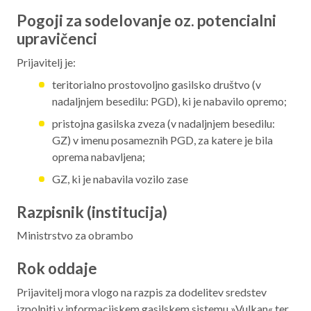
Pogoji za sodelovanje oz. potencialni
upravičenci
Prijavitelj je:
teritorialno prostovoljno gasilsko društvo (v
nadaljnjem besedilu: PGD), ki je nabavilo opremo;
pristojna gasilska zveza (v nadaljnjem besedilu:
GZ) v imenu posameznih PGD, za katere je bila
oprema nabavljena;
GZ, ki je nabavila vozilo zase
Razpisnik (institucija)
Ministrstvo za obrambo
Rok oddaje
Prijavitelj mora vlogo na razpis za dodelitev sredstev
izpolniti v informacijskem gasilskem sistemu »Vulkan« ter