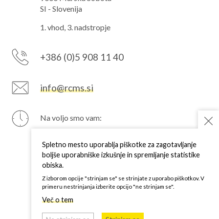
SI - Slovenija
1. vhod, 3. nadstropje
+386 (0)5 908 11 40
info@rcms.si
Na voljo smo vam:
PON
7–15 h
TOR
7–15 h
Spletno mesto uporablja piškotke za zagotavljanje
SRE
7–15 h
boljše uporabniške izkušnje in spremljanje statistike
ČET
7–15 h
obiska.
PET
7–15 h
Z izborom opcije "strinjam se" se strinjate z uporabo piškotkov. V
primeru nestrinjanja izberite opcijo "ne strinjam se".
Več o tem