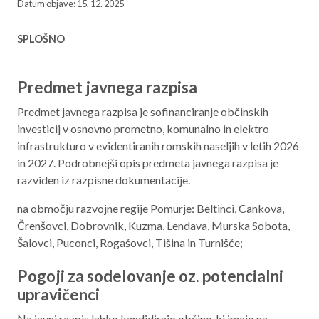
Datum objave: 15. 12. 2025
Aktualno programsko obdobje 2021 – 2027
SPLOŠNO
Obmejna problemska območja
Predmet javnega razpisa
O NAS
Predmet javnega razpisa je sofinanciranje občinskih
investicij v osnovno prometno, komunalno in elektro
NAŠE STORITVE
infrastrukturo v evidentiranih romskih naseljih v letih 2026
in 2027. Podrobnejši opis predmeta javnega razpisa je
REGIJA
razviden iz razpisne dokumentacije.
na območju razvojne regije Pomurje: Beltinci, Cankova,
STIK
Črenšovci, Dobrovnik, Kuzma, Lendava, Murska Sobota,
Šalovci, Puconci, Rogašovci, Tišina in Turnišče;
AKTUALNO
Pogoji za sodelovanje oz. potencialni
RAZPISI
upravičenci
Na javni razpis lahko kandidirajo občine, ki imajo na