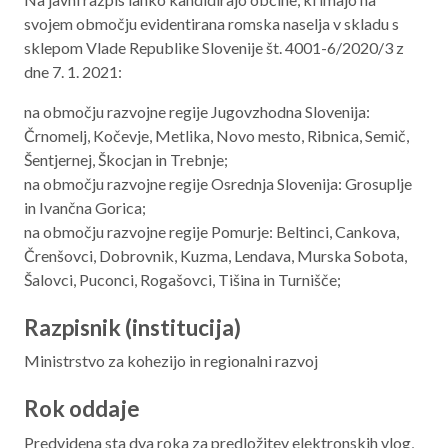
svojem območju evidentirana romska naselja v skladu s
sklepom Vlade Republike Slovenije št. 4001-6/2020/3 z
dne 7. 1. 2021:
na območju razvojne regije Jugovzhodna Slovenija:
Črnomelj, Kočevje, Metlika, Novo mesto, Ribnica, Semič,
Šentjernej, Škocjan in Trebnje;
na območju razvojne regije Osrednja Slovenija: Grosuplje
in Ivančna Gorica;
na območju razvojne regije Pomurje: Beltinci, Cankova,
Črenšovci, Dobrovnik, Kuzma, Lendava, Murska Sobota,
Šalovci, Puconci, Rogašovci, Tišina in Turnišče;
Razpisnik (institucija)
Ministrstvo za kohezijo in regionalni razvoj
Rok oddaje
Predvidena sta dva roka za predložitev elektronskih vlog,