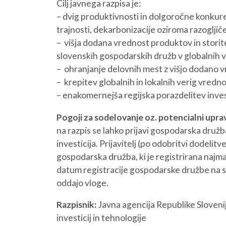
Cilj javnega razpisa je:
– dvig produktivnosti in dolgoročne konkur
O NAS
NAŠE STORITVE
trajnosti, dekarbonizacije oziroma razogljičen
– višja dodana vrednost produktov in storite
slovenskih gospodarskih družb v globalnih v
– ohranjanje delovnih mest z višjo dodano v
– krepitev globalnih in lokalnih verig vredn
– enakomernejša regijska porazdelitev inves
Pogoji za sodelovanje oz. potencialni uprav
na razpis se lahko prijavi gospodarska družba,
investicija. Prijavitelj (po odobritvi dodeli
gospodarska družba, ki je registrirana na
datum registracije gospodarske družbe na s
oddajo vloge.
Razpisnik:
Javna agencija Republike Slovenij
investicij in tehnologije