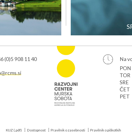
S
6 (0)5 908 11 40
Na vo
PON
o@rcms.si
TOR
SRE
ČET
PET
KIJZ (.pdf)
Dostopnost
Pravilnik o zasebnosti
Pravilnik o piškotkih