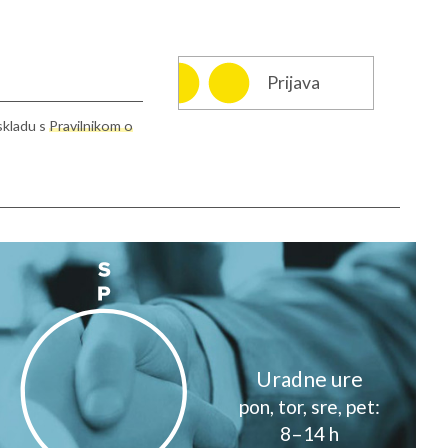
Prijava
skladu s
Pravilnikom o
info@rcms.si
Uradne ure
pon, tor, sre, pet:
8–14 h