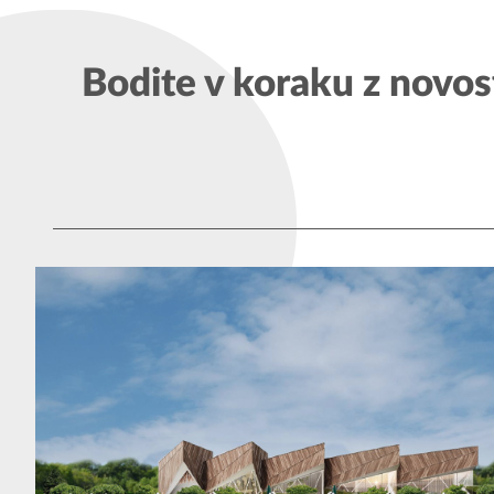
Bodite v koraku z novos
Kardoševa 
GOOGLE MAPS
9000 Murs
SI - Sloven
1. vhod, 3