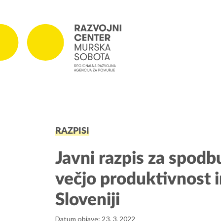
PROJEKTI
RAZPISI
Projekti v izvajanju
Zaključeni projekti
Javni razpis za spodbu
večjo produktivnost 
Sloveniji
Datum objave: 23. 3. 2022