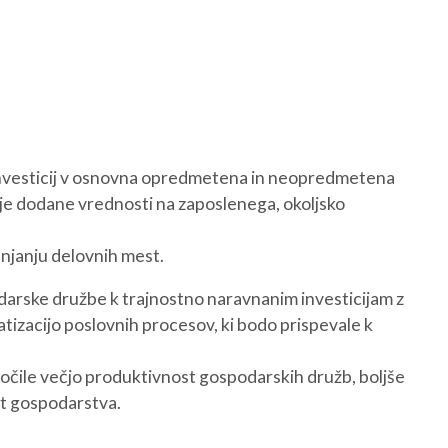
 investicij v osnovna opredmetena in neopredmetena
šje dodane vrednosti na zaposlenega, okoljsko
anjanju delovnih mest.
arske družbe k trajnostno naravnanim investicijam z
tizacijo poslovnih procesov, ki bodo prispevale k
čile večjo produktivnost gospodarskih družb, boljše
st gospodarstva.