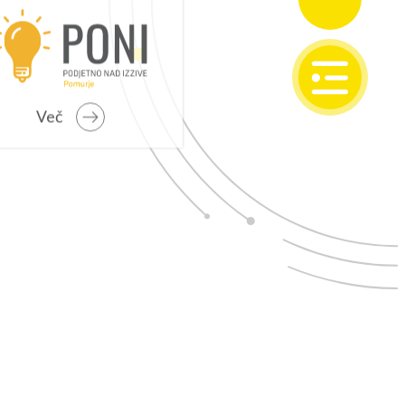
SI
EN
Več
IONALNI RAZVOJ
o programsko obdobje 2021 – 2027
 problemska območja