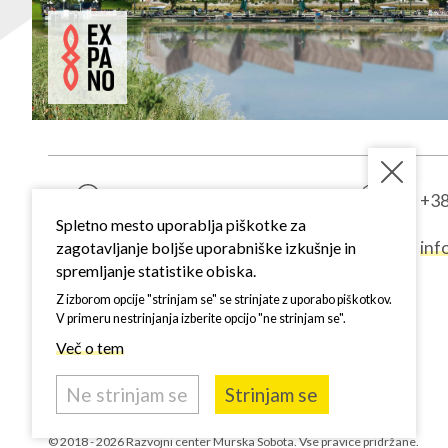
Kardoševa ulica 2
+38
9000 Murska Sobota
Spletno mesto uporablja piškotke za
inf
zagotavljanje boljše uporabniške izkušnje in
SI - Slovenija
spremljanje statistike obiska.
1. vhod, 3. nadstropje
Z izborom opcije "strinjam se" se strinjate z uporabo piškotkov.
V primeru nestrinjanja izberite opcijo "ne strinjam se".
Več o tem
Ne strinjam se
Strinjam se
© 2018 - 2026 Razvojni center Murska Sobota.
Vse pravice pridržane.