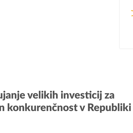
PODJETNIŠTVO
REG
SPOT
Aktualn
Invest Pomurje
Obmejna
janje velikih investicij za
PONI
in konkurenčnost v Republiki