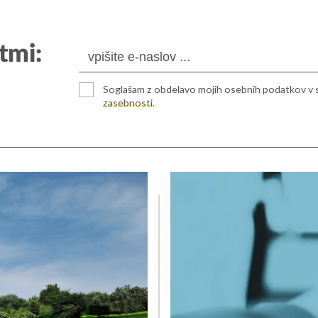
tmi:
Soglašam z obdelavo mojih osebnih podatkov v 
zasebnosti
.
ulica 2
+386 (0)5 908 11 40
ka Sobota
ija
. nadstropje