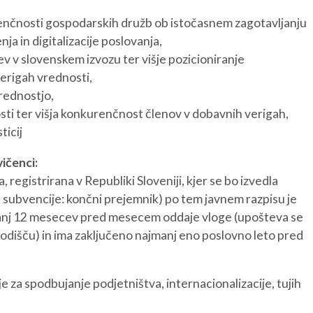
enčnosti gospodarskih družb ob istočasnem zagotavljanju
REGIJA
STIK
ja in digitalizacije poslovanja,
AK
v v slovenskem izvozu ter višje pozicioniranje
erigah vrednosti,
rednostjo,
osti ter višja konkurenčnost členov v dobavnih verigah,
ticij
ičenci:
 registrirana v Republiki Sloveniji, kjer se bo izvedla
tve subvencije: končni prejemnik) po tem javnem razpisu je
jmanj 12 mesecev pred mesecem oddaje vloge (upošteva se
odišču) in ima zaključeno najmanj eno poslovno leto pred
e za spodbujanje podjetništva, internacionalizacije, tujih