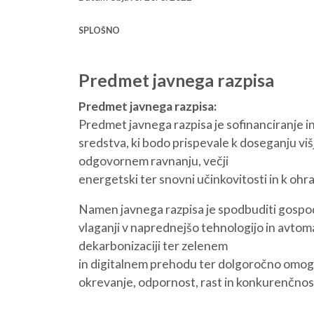
SPLOŠNO
Predmet javnega razpisa
Predmet javnega razpisa:
Predmet javnega razpisa je sofinanciranje
sredstva, ki bodo prispevale k doseganju vi
odgovornem ravnanju, večji
energetski ter snovni učinkovitosti in k ohr
Namen javnega razpisa je spodbuditi gospod
vlaganji v naprednejšo tehnologijo in avtoma
dekarbonizaciji ter zelenem
in digitalnem prehodu ter dolgoročno omogo
okrevanje, odpornost, rast in konkurenčno