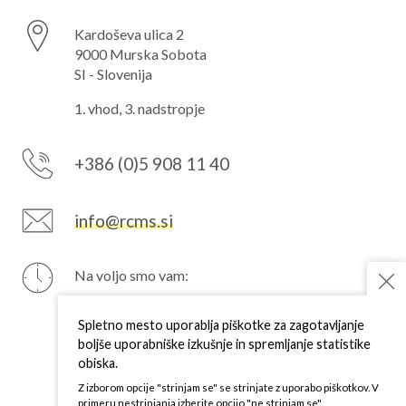
Kardoševa ulica 2
9000 Murska Sobota
SI - Slovenija
1. vhod, 3. nadstropje
+386 (0)5 908 11 40
info@rcms.si
Na voljo smo vam:
PON
7–15 h
TOR
7–15 h
Spletno mesto uporablja piškotke za zagotavljanje
SRE
7–15 h
boljše uporabniške izkušnje in spremljanje statistike
ČET
7–15 h
obiska.
PET
7–15 h
Z izborom opcije "strinjam se" se strinjate z uporabo piškotkov. V
primeru nestrinjanja izberite opcijo "ne strinjam se".