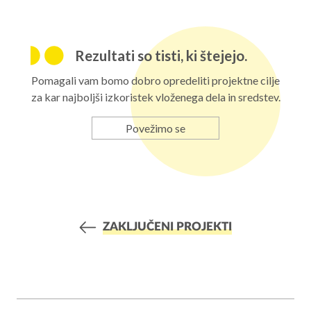
Rezultati so tisti, ki štejejo.
Pomagali vam bomo dobro opredeliti projektne cilje
za kar najboljši izkoristek vloženega dela in sredstev.
Povežimo se
ZAKLJUČENI PROJEKTI