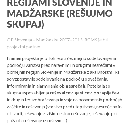
REGIJAMI SLOVENIJE IN
Aktualno programsko obdobje 2021 – 2027
MADŽARSKE (REŠUJMO
Obmejna problemska območja
SKUPAJ)
OP Slovenija – Madžarska 2007–2013; RCMS je bil
O NAS
projektni partner
NAŠE STORITVE
Namen projekta je bil okrepiti čezmejno sodelovanje na
področju varstva pred naravnimi in drugimi nesrečami v
REGIJA
obmejnih regijah Slovenije in Madžarske z aktivnostmi, ki
so vzpostavile sodelovanje na področju obveščanja,
STIK
informiranja in alarmiranja ob
nesrečah
. Potekala so
skupna usposabljanja
reševalcev, gasilcev, potapljačev
in drugih ter izobraževanja in vaje na posameznih področjih
AKTUALNO
zaščite in reševanja (varstvo pred utopitvami, nesreče na in
ob vodi, reševanje z višin, cestno reševanje, reševanje pri
RAZPISI
požarih, reševanje iz ruševin …).