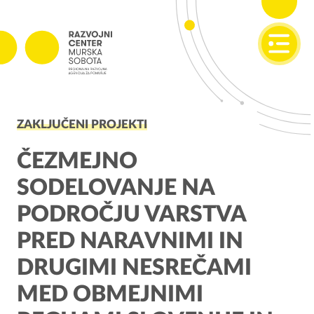
SI
EN
PROJEKTI
ZAKLJUČENI PROJEKTI
Projekti v izvajanju
Zaključeni projekti
ČEZMEJNO
SODELOVANJE NA
PODJETNIŠTVO
PODROČJU VARSTVA
SPOT
PRED NARAVNIMI IN
Invest Pomurje
DRUGIMI NESREČAMI
PONI
MED OBMEJNIMI
REGIONALNI RAZVOJ