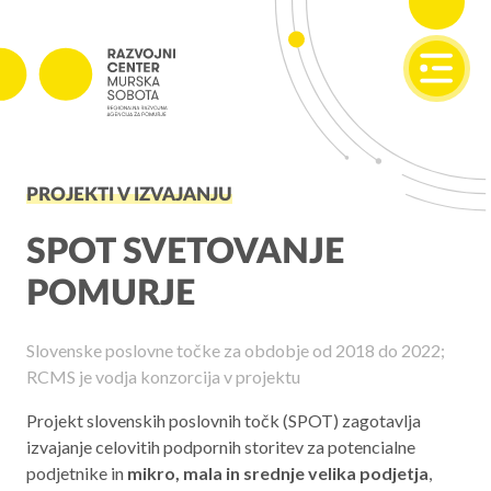
SI
EN
PROJEKTI
PROJEKTI V IZVAJANJU
Projekti v izvajanju
Zaključeni projekti
SPOT SVETOVANJE
POMURJE
PODJETNIŠTVO
SPOT
Slovenske poslovne točke za obdobje od 2018 do 2022;
RCMS je vodja konzorcija v projektu
Invest Pomurje
PONI
Projekt slovenskih poslovnih točk (SPOT) zagotavlja
izvajanje celovitih podpornih storitev za potencialne
podjetnike in
mikro, mala in srednje velika podjetja
,
REGIONALNI RAZVOJ