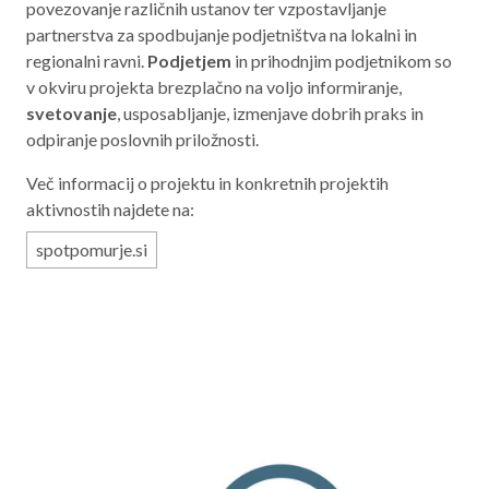
povezovanje različnih ustanov ter vzpostavljanje
Aktualno programsko obdobje 2021 – 2027
partnerstva za spodbujanje podjetništva na lokalni in
regionalni ravni.
Podjetjem
in prihodnjim podjetnikom so
Obmejna problemska območja
v okviru projekta brezplačno na voljo informiranje,
svetovanje
, usposabljanje, izmenjave dobrih praks in
odpiranje poslovnih priložnosti.
O NAS
Več informacij o projektu in konkretnih projektih
aktivnostih najdete na:
NAŠE STORITVE
spotpomurje.si
REGIJA
STIK
AKTUALNO
RAZPISI