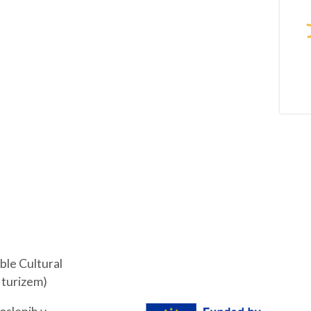
PODJETNIŠTVO
REG
SPOT
Aktualn
Invest Pomurje
Obmejna
PONI
ble Cultural
 turizem)