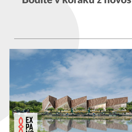
Bodite v koraku z novos
Kardoševa 
GOOGLE MAPS
9000 Murs
SI - Sloven
1. vhod, 3