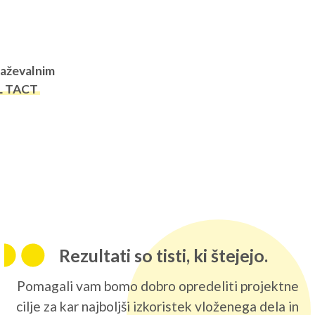
REGIJA
STIK
AK
raževalnim
L TACT
Rezultati so tisti, ki štejejo.
Pomagali vam bomo dobro opredeliti projektne
cilje za kar najboljši izkoristek vloženega dela in