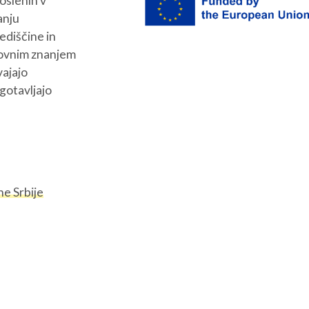
poslenih v
anju
ediščine in
kovnim znanjem
vajajo
gotavljajo
e Srbije