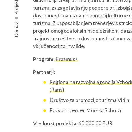
Glavni cilj:
Izboljšati znanja in spretnosti za
Projekti
turizmu za zagotavljanje podpore pri izboljš
dostopnosti manj znanih območij kulturne d
turizma. Z usposabljanjem trenerjev s stro
Domov
projekt omogoča lokalnim deležnikom, da iz
trajnostne rešitve za dostopnost, s čimer za
vključenost za invalide.
Program:
Erasmus+
Partnerji:
Regionalna razvojna agencija Vzhodn
(Raris)
Društvo za promocijo turizma Vidin
Razvojni center Murska Sobota
Vrednost projekta:
60.000,00 EUR