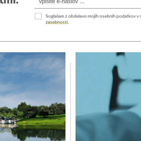
tmi:
Soglašam z obdelavo mojih osebnih podatkov v 
zasebnosti
.
ulica 2
+386 (0)5 908 11 40
ka Sobota
ija
. nadstropje