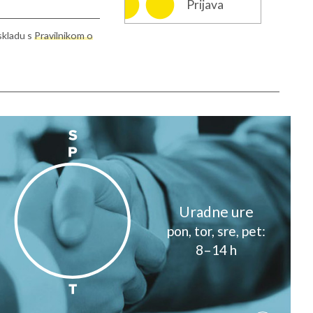
Prijava
skladu s
Pravilnikom o
info@rcms.si
Uradne ure
pon, tor, sre, pet:
8–14 h