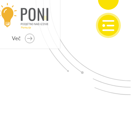
SI
EN
Več
IONALNI RAZVOJ
o programsko obdobje 2021 – 2027
 problemska območja