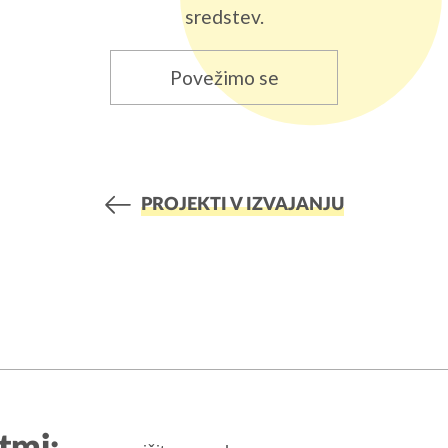
sredstev.
Povežimo se
PROJEKTI V IZVAJANJU